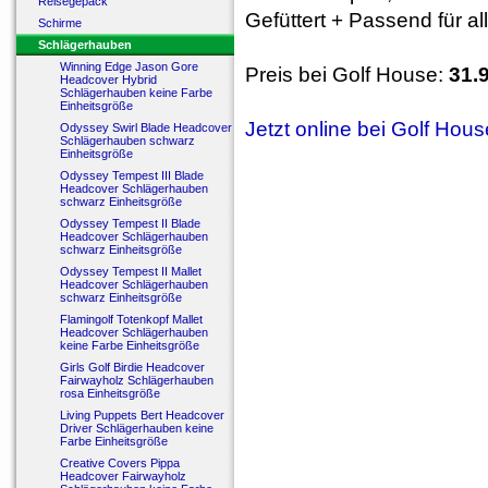
Reisegepäck
Gefüttert + Passend für a
Schirme
Schlägerhauben
Winning Edge Jason Gore
Preis bei Golf House:
31.
Headcover Hybrid
Schlägerhauben keine Farbe
Einheitsgröße
Jetzt online bei Golf Hou
Odyssey Swirl Blade Headcover
Schlägerhauben schwarz
Einheitsgröße
Odyssey Tempest III Blade
Headcover Schlägerhauben
schwarz Einheitsgröße
Odyssey Tempest II Blade
Headcover Schlägerhauben
schwarz Einheitsgröße
Odyssey Tempest II Mallet
Headcover Schlägerhauben
schwarz Einheitsgröße
Flamingolf Totenkopf Mallet
Headcover Schlägerhauben
keine Farbe Einheitsgröße
Girls Golf Birdie Headcover
Fairwayholz Schlägerhauben
rosa Einheitsgröße
Living Puppets Bert Headcover
Driver Schlägerhauben keine
Farbe Einheitsgröße
Creative Covers Pippa
Headcover Fairwayholz