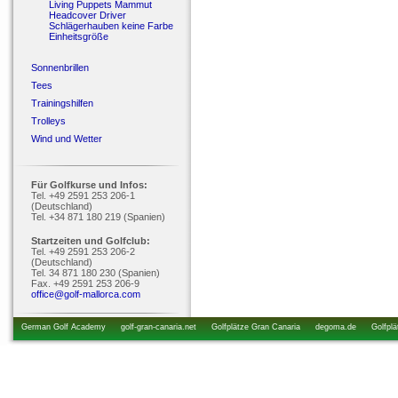
Living Puppets Mammut
Headcover Driver
Schlägerhauben keine Farbe
Einheitsgröße
Sonnenbrillen
Tees
Trainingshilfen
Trolleys
Wind und Wetter
Für Golfkurse und Infos:
Tel. +49 2591 253 206-1
(Deutschland)
Tel. +34 871 180 219 (Spanien)
Startzeiten und Golfclub:
Tel. +49 2591 253 206-2
(Deutschland)
Tel. 34 871 180 230 (Spanien)
Fax. +49 2591 253 206-9
office@golf-mallorca.com
German Golf Academy
golf-gran-canaria.net
Golfplätze Gran Canaria
degoma.de
Golfplä
startzeiten.de
golfkurs-urlaub.de