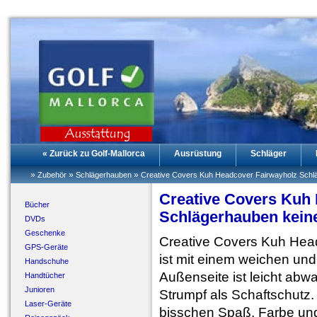
« Zurück zu Golf-Mallorca
Ausrüstung
Schläger
»
»
»
Zubehör
Schlägerhauben
Creative Covers Kuh Headcover Fairwayholz Schlä
Creative Covers Kuh
Bücher
Schlägerhauben keine
DVDs
Geschenke
Creative Covers Kuh Head
GPS-Geräte
ist mit einem weichen und 
Handschuhe
Außenseite ist leicht abw
Handtücher
Junioren
Strumpf als Schaftschutz.
Laser-Geräte
bisschen Spaß, Farbe und