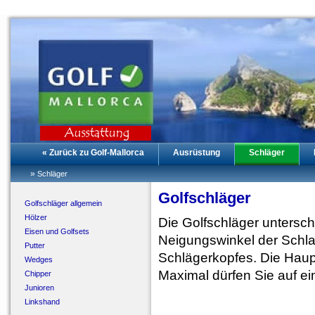
« Zurück zu Golf-Mallorca
Ausrüstung
Schläger
»
Schläger
Golfschläger
Golfschläger allgemein
Hölzer
Die Golfschläger untersch
Eisen und Golfsets
Neigungswinkel der Schlag
Putter
Schlägerkopfes. Die Haup
Wedges
Maximal dürfen Sie auf e
Chipper
Junioren
Linkshand