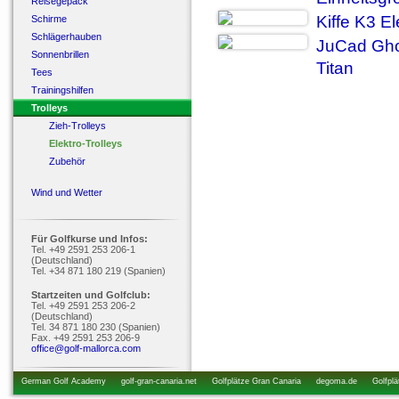
Reisegepäck
Kiffe K3 El
Schirme
Schlägerhauben
JuCad Ghost
Sonnenbrillen
Titan
Tees
Trainingshilfen
Trolleys
Zieh-Trolleys
Elektro-Trolleys
Zubehör
Wind und Wetter
Für Golfkurse und Infos:
Tel. +49 2591 253 206-1
(Deutschland)
Tel. +34 871 180 219 (Spanien)
Startzeiten und Golfclub:
Tel. +49 2591 253 206-2
(Deutschland)
Tel. 34 871 180 230 (Spanien)
Fax. +49 2591 253 206-9
office@golf-mallorca.com
German Golf Academy
golf-gran-canaria.net
Golfplätze Gran Canaria
degoma.de
Golfplä