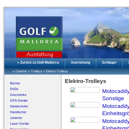
« Zurück zu Golf-Mallorca
Ausrüstung
Schläger
»
»
»
Zubehör
Trolleys
Elektro-Trolleys
Elektro-Trolleys
Bücher
DVDs
Motocaddy 
Geschenke
Sonstige
GPS-Geräte
Motocaddy 
Handschuhe
Handtücher
Einheitsgr
Junioren
Motocaddy 
Laser-Geräte
Einheitsgr