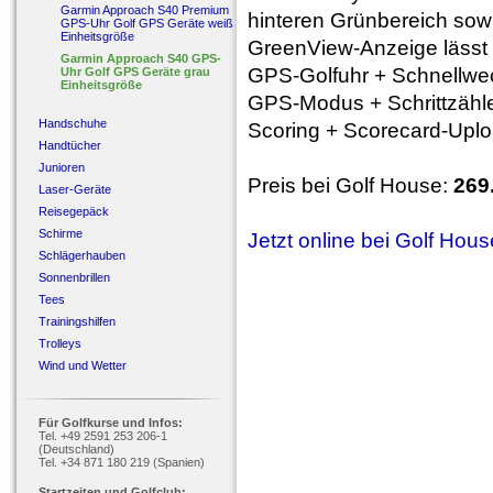
Garmin Approach S40 Premium
hinteren Grünbereich sow
GPS-Uhr Golf GPS Geräte weiß
Einheitsgröße
GreenView-Anzeige lässt 
Garmin Approach S40 GPS-
GPS-Golfuhr + Schnellwec
Uhr Golf GPS Geräte grau
Einheitsgröße
GPS-Modus + Schrittzähle
Handschuhe
Scoring + Scorecard-Upl
Handtücher
Junioren
Preis bei Golf House:
269
Laser-Geräte
Reisegepäck
Schirme
Jetzt online bei Golf Hou
Schlägerhauben
Sonnenbrillen
Tees
Trainingshilfen
Trolleys
Wind und Wetter
Für Golfkurse und Infos:
Tel. +49 2591 253 206-1
(Deutschland)
Tel. +34 871 180 219 (Spanien)
Startzeiten und Golfclub: