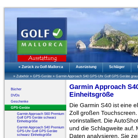
« Zurück zu Golf-Mallorca
Ausrüstung
Schläger
»
»
»
Zubehör
GPS-Geräte
Garmin Approach S40 GPS-Uhr Golf GPS Geräte grau 
Garmin Approach S40
Bücher
Einheitsgröße
DVDs
Geschenke
Die Garmin S40 ist eine e
GPS-Geräte
Zoll großen Touchscreen. 
Garmin Approach S60 Premium
Golf GPS Geräte schwarz
vorinstalliert. Die AutoS
Einheitsgröße
und die Schlagweite auf. 
Garmin Approach S40 Premium
GPS-Uhr Golf GPS Geräte
schwarz Einheitsgröße
Daten analysieren. Sie ze