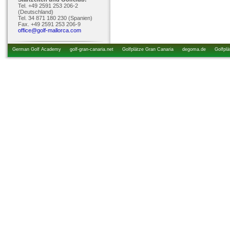
Tel. +49 2591 253 206-2
(Deutschland)
Tel. 34 871 180 230 (Spanien)
Fax. +49 2591 253 206-9
office@golf-mallorca.com
German Golf Academy
golf-gran-canaria.net
Golfplätze Gran Canaria
degoma.de
Golfplä
startzeiten.de
golfkurs-urlaub.de