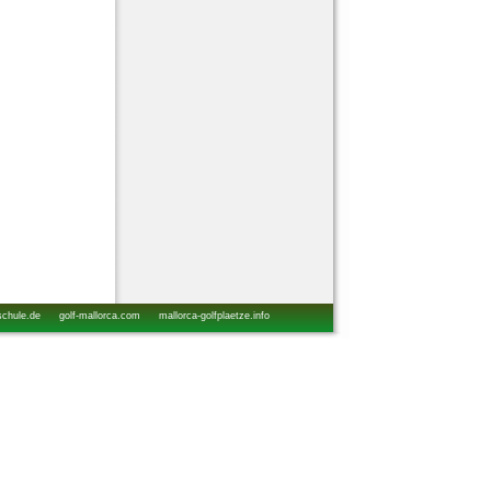
schule.de
golf-mallorca.com
mallorca-golfplaetze.info