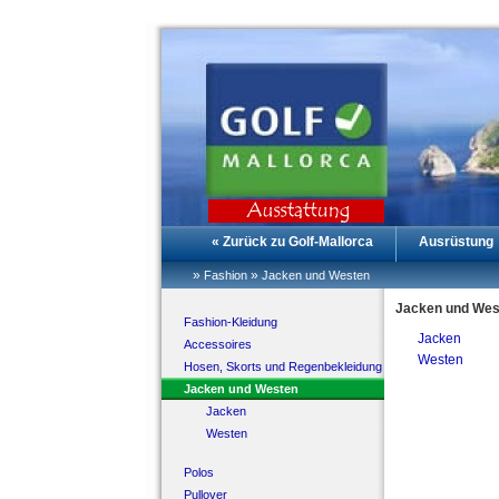
« Zurück zu Golf-Mallorca
Ausrüstung
»
»
Fashion
Jacken und Westen
Jacken und Wes
Fashion-Kleidung
Jacken
Accessoires
Westen
Hosen, Skorts und Regenbekleidung
Jacken und Westen
Jacken
Westen
Polos
Pullover