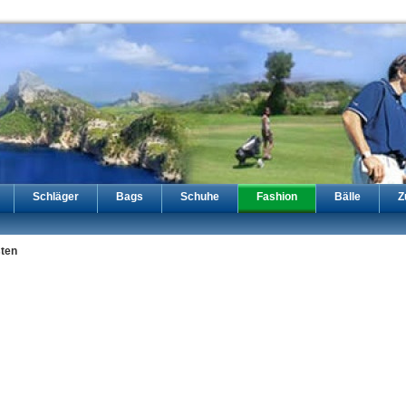
Schläger
Bags
Schuhe
Fashion
Bälle
Z
ten