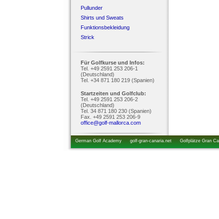
Pullunder
Shirts und Sweats
Funktionsbekleidung
Strick
Für Golfkurse und Infos:
Tel. +49 2591 253 206-1
(Deutschland)
Tel. +34 871 180 219 (Spanien)
Startzeiten und Golfclub:
Tel. +49 2591 253 206-2
(Deutschland)
Tel. 34 871 180 230 (Spanien)
Fax. +49 2591 253 206-9
office@golf-mallorca.com
German Golf Academy
golf-gran-canaria.net
Golfplätze Gran Ca
startzeiten.de
golfkurs-urlaub.de