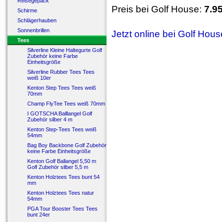
Reisegepäck
Preis bei Golf House:
7.9
Schirme
Schlägerhauben
Sonnenbrillen
Jetzt online bei Golf Hou
Tees
Silverline Kleine Haltegurte Golf
Zubehör keine Farbe
Einheitsgröße
Silverline Rubber Tees Tees
weiß 10er
Kenton Step Tees Tees weiß
70mm
Champ FlyTee Tees weiß 70mm
I GOTSCHA Balllangel Golf
Zubehör silber 4 m
Kenton Step-Tees Tees weiß
54mm
Bag Boy Backbone Golf Zubehör
keine Farbe Einheitsgröße
Kenton Golf Ballangel 5,50 m
Golf Zubehör silber 5,5 m
Kenton Holztees Tees bunt 54
mm
Kenton Holztees Tees natur
54mm
PGA Tour Booster Tees Tees
bunt 24er