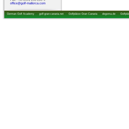
office@golf-mallorca.com
German Golf Academy
golf-gran-canaria.net
Golfplätze Gran Canaria
degoma.de
Golfplä
startzeiten.de
golfkurs-urlaub.de