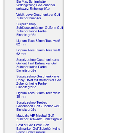
Big Max Schirmhalter
Verlängerung Golf Zubehör
schwarz Einheitsgröße
Volvik Love Geschenkset Golf
Zubehör bunt 4er
Surprizeshop
Schlüsselanhänger Golferin Golf
Zubehör keine Farbe
Einheitsgröße
Lignum Tees 82mm Tees weiß
82 mm
Lignum Tees 62mm Tees weiß
62 mm
Surprizeshop Geschenkkarte
Golfoutfit mit Ballmarker Golf
Zubehör keine Farbe
Einheitsgröße
Surprizeshop Geschenkkarte
Daisy Divot mit Ballmarker Golf
Zubehör keine Farbe
Einheitsgröße
Lignum Tees 38mm Tees weiß
38 mm
Surprizeshop Teebag
Golferinnen Golf Zubehör weiß
Einheitsgröße
Magballs VIP Magball Golf
Zubehör schwarz Einheitsgröße
Best of Golf I love Golf
Ballmarker Golf Zubehör keine
Farbe Einheitsgröße