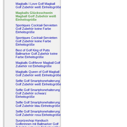
Magballs I Love Golf Magball
Golf Zubehör weiß Einheitsgröße
Magballs Glücksschwein
Magball Golf Zubehör weiß
Einheitsgröße
Sportiques Cocktail-Servietten
Golf Zubehör keine Farbe
Einheitsgröße
Sportiques Cocktail-Servietten
Golf Zubehör keine Farbe
Einheitsgröße
Best of Golf King of Putts
Ballmarker Golf Zubehör keine
Farbe Einheitsgröße
Magballs Golf4ever Magball Golf
Zubehör rot Einheitsgröße
Magballs Queen of Golf Magball
Golf Zubehör weiß Einheitsgröße
Selfie Golf Smartphonehalterung
Golf Zubehör weiß Einheitsgröße
Selfie Golf Smartphonehalterung
Golf Zubehör schwarz
Einheitsgröße
Selfie Golf Smartphonehalterung
Golf Zubehör blau Einheitsgröße
Selfie Golf Smartphonehalterung
Golf Zubehör rosa Einheitsgröße
Surprizeshop Handtuch
Golferinnen mit Ballmarker Golf