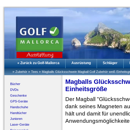
« Zurück zu Golf-Mallorca
Ausrüstung
Schläger
»
»
»
Zubehör
Tees
Magballs Glücksschwein Magball Golf Zubehör weiß Einheitsg
Magballs Glücksschw
Bücher
Einheitsgröße
DVDs
Geschenke
Der Magball "Glücksschwein
GPS-Geräte
dank seines Magneten auf
Handschuhe
hält und damit für unendli
Handtücher
Junioren
Anwendungsmöglichkeiten
Laser-Geräte