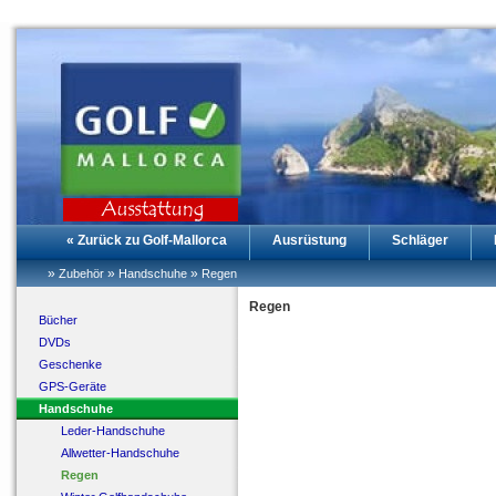
« Zurück zu Golf-Mallorca
Ausrüstung
Schläger
»
»
»
Zubehör
Handschuhe
Regen
Regen
Bücher
DVDs
Geschenke
GPS-Geräte
Handschuhe
Leder-Handschuhe
Allwetter-Handschuhe
Regen