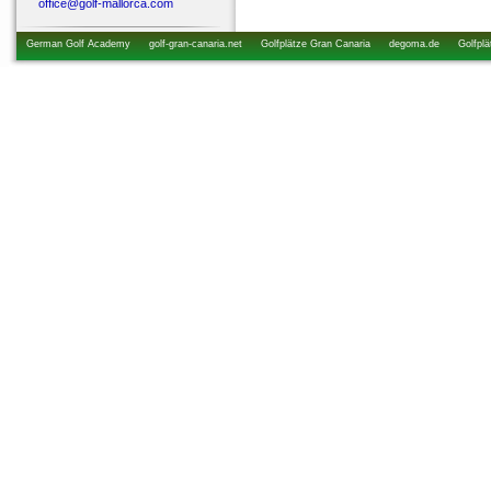
office@golf-mallorca.com
German Golf Academy
golf-gran-canaria.net
Golfplätze Gran Canaria
degoma.de
Golfplä
startzeiten.de
golfkurs-urlaub.de