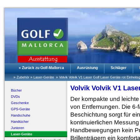
« Zurück zu Golf-Mallorca
Ausrüstung
Schläger
»
»
»
Zubehör
Laser-Geräte
Volvik Volvik V1 Laser Golf Laser Geräte rot Einheits
Volvik Volvik V1 Lase
Bücher
DVDs
Der kompakte und leichte
Geschenke
von Entfernungen. Die 6-
GPS-Geräte
Beschichtung sorgt für ein
Handschuhe
kontinuierlichen Messung
Handtücher
Junioren
Handbewegungen kein Pro
Laser-Geräte
Brillenträgern ein komfor