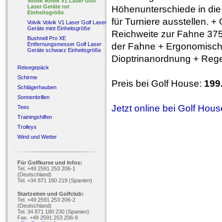
Volvik Volvik V1 Laser Golf
Laser Geräte rot
Höhenunterschiede in die
Einheitsgröße
für Turniere ausstellen. 
Volvik Volvik V1 Laser Golf Laser
Geräte mint Einheitsgröße
Reichweite zur Fahne 375m
Bushnell Pro XE
Entfernungsmesser Golf Laser
der Fahne + Ergonomisch 
Geräte schwarz Einheitsgröße
Dioptrinanordnung + Reg
Reisegepäck
Schirme
Preis bei Golf House:
199
Schlägerhauben
Sonnenbrillen
Jetzt online bei Golf Hou
Tees
Trainingshilfen
Trolleys
Wind und Wetter
Für Golfkurse und Infos:
Tel. +49 2591 253 206-1
(Deutschland)
Tel. +34 871 180 219 (Spanien)
Startzeiten und Golfclub:
Tel. +49 2591 253 206-2
(Deutschland)
Tel. 34 871 180 230 (Spanien)
Fax. +49 2591 253 206-9