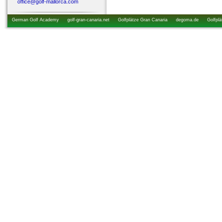
office@golf-mallorca.com
German Golf Academy
golf-gran-canaria.net
Golfplätze Gran Canaria
degoma.de
Golfplä
startzeiten.de
golfkurs-urlaub.de