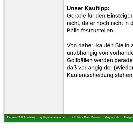
Unser Kauftipp:
Gerade für den Einsteiger 
nicht, da er noch nicht in
Bälle festzustellen.
Von daher: kaufen Sie in 
unabhängig von vorhanden
Golfbällen werden gerade 
daß vorrangig der (Wieder
Kaufentscheidung stehen s
German Golf Academy
golf-gran-canaria.net
Golfplätze Gran Canaria
degoma.de
Golfplä
startzeiten.de
golfkurs-urlaub.de