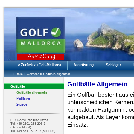
« Zurück zu Golf-Mallorca
Ausrüstung
Schläger
»
»
»
Bälle
Golfbälle
Golfbälle allgemein
Golfbälle Allgemein
Golfbälle
Golfbälle allgemein
Ein Golfball besteht aus e
Multilayer
unterschiedlichen Kernen
2-piece
kompakten Hartgummi, ode
aufgebaut. Als Leyer kom
Für Golfkurse und Infos:
Einsatz.
Tel. +49 2591 253 206-1
(Deutschland)
Tel. +34 871 180 219 (Spanien)