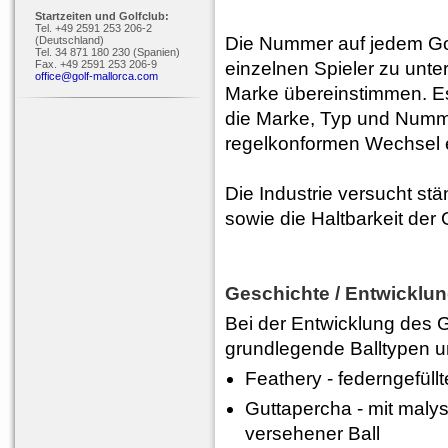
Startzeiten und Golfclub:
Tel. +49 2591 253 206-2
Die Nummer auf jedem Golf
(Deutschland)
Tel. 34 871 180 230 (Spanien)
Fax. +49 2591 253 206-9
einzelnen Spieler zu unter
office@golf-mallorca.com
Marke übereinstimmen. Es 
die Marke, Typ und Numme
regelkonformen Wechsel e
Die Industrie versucht stä
sowie die Haltbarkeit der 
Geschichte / Entwicklun
Bei der Entwicklung des G
grundlegende Balltypen u
Feathery - federngefüllt
Guttapercha - mit maly
versehener Ball