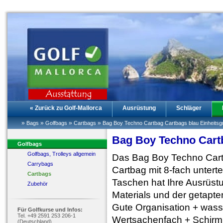
« Zurück zu Golf-Mallorca
Ausrüstung
Schläger
»
»
»
»
Bags
Golfbags
Cartbags
Bag Boy Techno Cartbag Cartbags blau Einheitsg
Bag Boy Techno Cartb
Golfbags
Golfbags, Trolleys allgemein
Das Bag Boy Techno Cartb
Carrybags
Cartbag mit 8-fach untert
Cartbags
Taschen hat Ihre Ausrüstu
Zubehör
Materials und der getapte
Gute Organisation + wasse
Für Golfkurse und Infos:
Tel. +49 2591 253 206-1
Wertsachenfach + Schirm
(Deutschland)