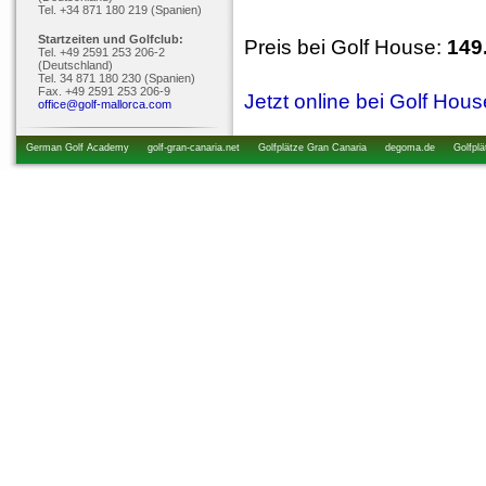
Tel. +34 871 180 219 (Spanien)
Startzeiten und Golfclub:
Preis bei Golf House:
149
Tel. +49 2591 253 206-2
(Deutschland)
Tel. 34 871 180 230 (Spanien)
Fax. +49 2591 253 206-9
Jetzt online bei Golf Hou
office@golf-mallorca.com
German Golf Academy
golf-gran-canaria.net
Golfplätze Gran Canaria
degoma.de
Golfplä
startzeiten.de
golfkurs-urlaub.de