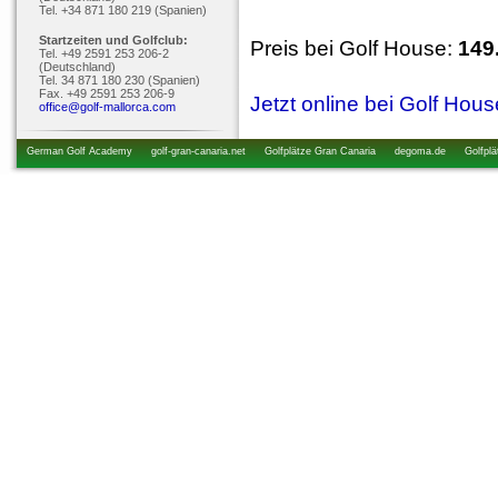
Tel. +34 871 180 219 (Spanien)
Startzeiten und Golfclub:
Preis bei Golf House:
149
Tel. +49 2591 253 206-2
(Deutschland)
Tel. 34 871 180 230 (Spanien)
Fax. +49 2591 253 206-9
Jetzt online bei Golf Hou
office@golf-mallorca.com
German Golf Academy
golf-gran-canaria.net
Golfplätze Gran Canaria
degoma.de
Golfplä
startzeiten.de
golfkurs-urlaub.de