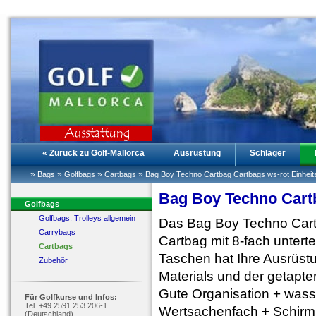
« Zurück zu Golf-Mallorca
Ausrüstung
Schläger
»
»
»
»
Bags
Golfbags
Cartbags
Bag Boy Techno Cartbag Cartbags ws-rot Einhei
Bag Boy Techno Cartb
Golfbags
Golfbags, Trolleys allgemein
Das Bag Boy Techno Cartb
Carrybags
Cartbag mit 8-fach untert
Cartbags
Taschen hat Ihre Ausrüstu
Zubehör
Materials und der getapte
Gute Organisation + wasse
Für Golfkurse und Infos:
Tel. +49 2591 253 206-1
Wertsachenfach + Schirm
(Deutschland)