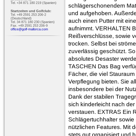
Tel. +34 871 180 219 (Spanien)
schlägerschonendem Materi
Startzeiten und Golfclub:
und aufgehoben. Außerdem
Tel. +49 2591 253 206-2
(Deutschland)
auch einen Putter mit ein
Tel. 34 871 180 230 (Spanien)
Fax. +49 2591 253 206-9
aufnimmt. VERHALTEN BE
office@golf-mallorca.com
Reißverschlüsse, sowie v
trocken. Selbst bei ström
zuverlässig geschützt. S
absolutes Desaster werden
TASCHEN Das Bag verfüg
Fächer, die viel Stauraum
Verpflegung bieten. Sie al
insbesondere bei der Nut
Dank der stabilen Tragegr
sich kinderleicht nach de
verstauen. EXTRAS Ein 
Schlägertuchhalter sowie
nützlichen Features. Mit
stets gut organisiert und h