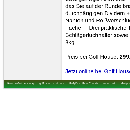
das Sie auf der Runde bra
durchgängigen Dividern +
Nähten und Reißverschlü
Fächer + Drei praktische
Schlägertuchhalter sowi
3kg
Preis bei Golf House:
299
Jetzt online bei Golf Hou
German Golf Academy
golf-gran-canaria.net
Golfplätze Gran Canaria
degoma.de
Golfplä
startzeiten.de
golfkurs-urlaub.de