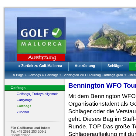
« Zurück zu Golf-Mallorca
Ausrüstung
Schläger
»
»
»
»
Bags
Golfbags
Cartbags
Bennington WFO Tourbag Cartbags grau 9.5 Inch
Bennington WFO Tour
Golfbags
Golfbags, Trolleys allgemein
Mit dem Bennington WFO 
Carrybags
Organisationstalent als G
Cartbags
Schläger oder die Verstau
Zubehör
geht. Dieses Bag im Staff-
Runde. TOP Das große Top
Für Golfkurse und Infos:
Tel. +49 2591 253 206-1
Schlägeraufteilung mit d
(Deutschland)