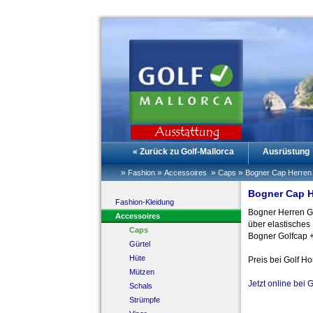
« Zurück zu Golf-Mallorca
Ausrüstung
»
»
»
»
Fashion
Accessoires
Caps
Bogner Cap Herren
Bogner Cap H
Fashion-Kleidung
Bogner Herren Go
Accessoires
über elastisches
Caps
Bogner Golfcap +
Gürtel
Hüte
Preis bei Golf H
Mützen
Jetzt online bei 
Schals
Strümpfe