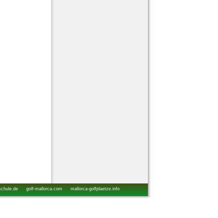
schule.de
golf-mallorca.com
mallorca-golfplaetze.info