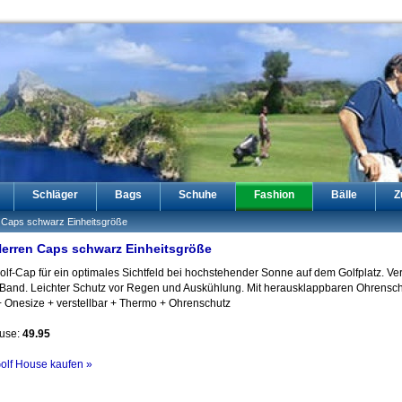
Schläger
Bags
Schuhe
Fashion
Bälle
Z
 Caps schwarz Einheitsgröße
erren Caps schwarz Einheitsgröße
lf-Cap für ein optimales Sichtfeld bei hochstehender Sonne auf dem Golfplatz. Ver
 Band. Leichter Schutz vor Regen und Auskühlung. Mit herausklappbaren Ohrensch
 Onesize + verstellbar + Thermo + Ohrenschutz
ouse:
49.95
Golf House kaufen »