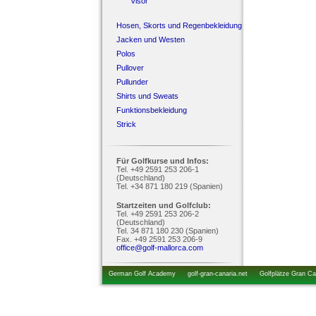
Visor
Hosen, Skorts und Regenbekleidung
Jacken und Westen
Polos
Pullover
Pullunder
Shirts und Sweats
Funktionsbekleidung
Strick
Für Golfkurse und Infos:
Tel. +49 2591 253 206-1
(Deutschland)
Tel. +34 871 180 219 (Spanien)
Startzeiten und Golfclub:
Tel. +49 2591 253 206-2
(Deutschland)
Tel. 34 871 180 230 (Spanien)
Fax. +49 2591 253 206-9
office@golf-mallorca.com
German Golf Academy
golf-gran-canaria.net
Golfplätze Gran Ca
startzeiten.de
golfkurs-urlaub.de