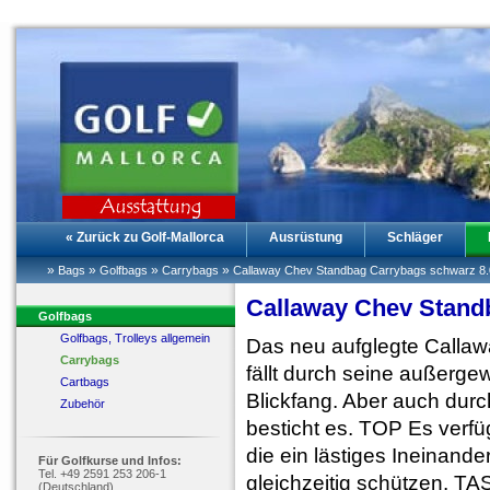
« Zurück zu Golf-Mallorca
Ausrüstung
Schläger
»
»
»
»
Bags
Golfbags
Carrybags
Callaway Chev Standbag Carrybags schwarz 8.
Callaway Chev Stand
Golfbags
Golfbags, Trolleys allgemein
Das neu aufglegte Callawa
Carrybags
fällt durch seine außergew
Cartbags
Blickfang. Aber auch durc
Zubehör
besticht es. TOP Es verfü
die ein lästiges Ineinand
Für Golfkurse und Infos:
Tel. +49 2591 253 206-1
gleichzeitig schützen. 
(Deutschland)