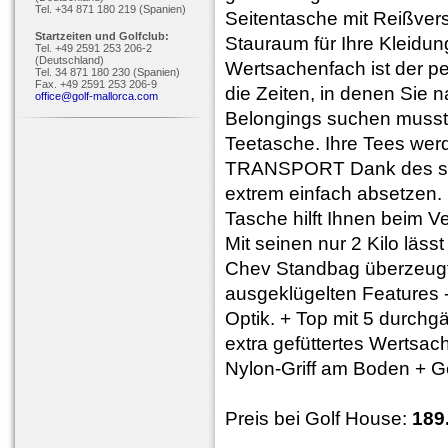
Tel. +34 871 180 219 (Spanien)
Seitentasche mit Reißvers
Startzeiten und Golfclub:
Stauraum für Ihre Kleidun
Tel. +49 2591 253 206-2
(Deutschland)
Wertsachenfach ist der per
Tel. 34 871 180 230 (Spanien)
Fax. +49 2591 253 206-9
die Zeiten, in denen Sie 
office@golf-mallorca.com
Belongings suchen musste
Teetasche. Ihre Tees wer
TRANSPORT Dank des stab
extrem einfach absetzen. 
Tasche hilft Ihnen beim
Mit seinen nur 2 Kilo läs
Chev Standbag überzeugt 
ausgeklügelten Features - 
Optik. + Top mit 5 durch
extra gefüttertes Wertsac
Nylon-Griff am Boden + G
Preis bei Golf House:
189