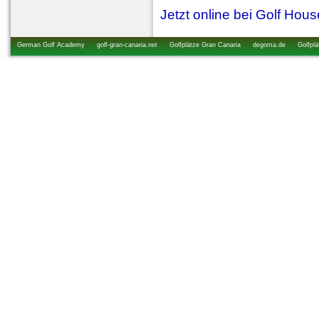
Jetzt online bei Golf Hou
German Golf Academy
golf-gran-canaria.net
Golfplätze Gran Canaria
degoma.de
Golfplä
startzeiten.de
golfkurs-urlaub.de