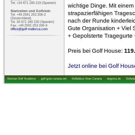
Tel. +34 871 180 219 (Spanien)
wichtige Dinge. Mit einem 
Startzeiten und Golfclub:
strapazierfähigen Trages
Tel. +49 2591 253 206-2
(Deutschland)
nach der Runde kinderleic
Tel. 34 871 180 230 (Spanien)
Fax. +49 2591 253 206-9
Gute Organisation + Viel
office@golf-mallorca.com
+ Gepolsterte Tragegurte 
Preis bei Golf House:
119
Jetzt online bei Golf Hou
German Golf Academy
golf-gran-canaria.net
Golfplätze Gran Canaria
degoma.de
Golfplä
startzeiten.de
golfkurs-urlaub.de