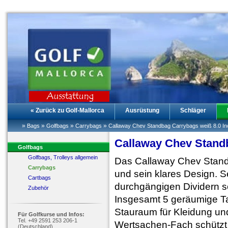
« Zurück zu Golf-Mallorca
Ausrüstung
Schläger
»
»
»
»
Bags
Golfbags
Carrybags
Callaway Chev Standbag Carrybags weiß 8.0 In
Callaway Chev Standb
Golfbags
Golfbags, Trolleys allgemein
Das Callaway Chev Standb
Carrybags
und sein klares Design. S
Cartbags
durchgängigen Dividern sor
Zubehör
Insgesamt 5 geräumige T
Stauraum für Kleidung und
Für Golfkurse und Infos:
Tel. +49 2591 253 206-1
Wertsachen-Fach schützt 
(Deutschland)