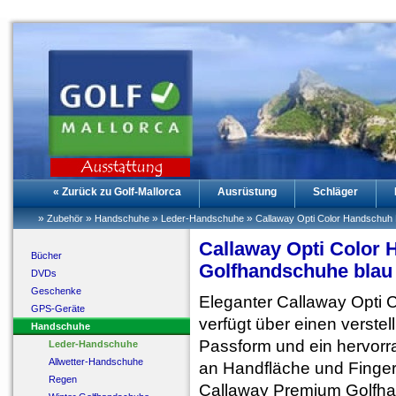
« Zurück zu Golf-Mallorca
Ausrüstung
Schläger
»
»
»
»
Zubehör
Handschuhe
Leder-Handschuhe
Callaway Opti Color Handschuh
Callaway Opti Color
Bücher
Golfhandschuhe blau
DVDs
Geschenke
Eleganter Callaway Opti 
GPS-Geräte
verfügt über einen verstel
Handschuhe
Passform und ein hervorra
Leder-Handschuhe
Allwetter-Handschuhe
an Handfläche und Finger
Regen
Callaway Premium Golfha