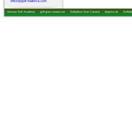
office@golf-mallorca.com
German Golf Academy
golf-gran-canaria.net
Golfplätze Gran Canaria
degoma.de
Golfplä
startzeiten.de
golfkurs-urlaub.de