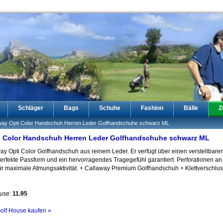
Schläger
Bags
Schuhe
Fashion
Bälle
Z
way Opti Color Handschuh Herren Leder Golfhandschuhe schwarz ML
i Color Handschuh Herren Leder Golfhandschuhe schwarz ML
ay Opti Color Golfhandschuh aus reinem Leder. Er verfügt über einen verstellbaren 
perfekte Passform und ein hervorragendes Tragegefühl garantiert. Perforationen a
ür maximale Atmungsaktivität. + Callaway Premium Golfhandschuh + Klettverschlus
ouse:
11.95
Golf House kaufen »