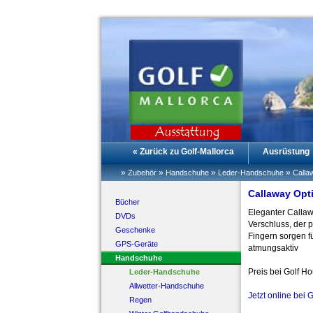
« Zurück zu Golf-Mallorca
Ausrüstung
»
»
»
»
Zubehör
Handschuhe
Leder-Handschuhe
Calla
Callaway Opt
Bücher
Eleganter Callaw
DVDs
Verschluss, der 
Geschenke
Fingern sorgen f
GPS-Geräte
atmungsaktiv
Handschuhe
Preis bei Golf H
Leder-Handschuhe
Allwetter-Handschuhe
Jetzt online bei 
Regen