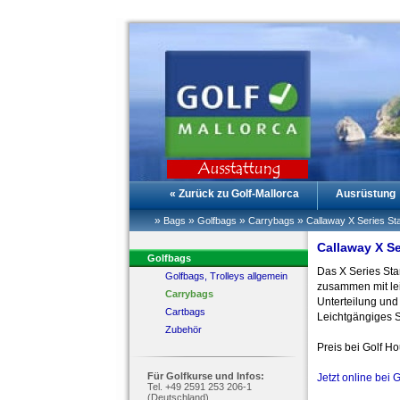
« Zurück zu Golf-Mallorca
Ausrüstung
»
»
»
»
Bags
Golfbags
Carrybags
Callaway X Series St
Callaway X Se
Golfbags
Das X Series Sta
Golfbags, Trolleys allgemein
zusammen mit lei
Carrybags
Unterteilung und
Cartbags
Leichtgängiges S
Zubehör
Preis bei Golf H
Für Golfkurse und Infos:
Jetzt online bei 
Tel. +49 2591 253 206-1
(Deutschland)