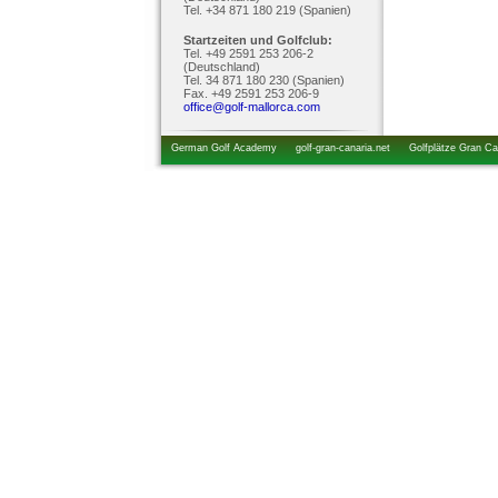
Tel. +34 871 180 219 (Spanien)
Startzeiten und Golfclub:
Tel. +49 2591 253 206-2
(Deutschland)
Tel. 34 871 180 230 (Spanien)
Fax. +49 2591 253 206-9
office@golf-mallorca.com
German Golf Academy
golf-gran-canaria.net
Golfplätze Gran Ca
startzeiten.de
golfkurs-urlaub.de