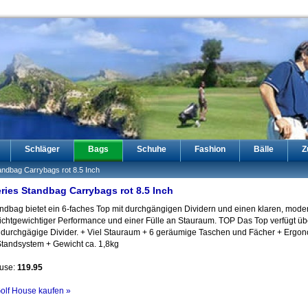
Schläger
Bags
Schuhe
Fashion
Bälle
Z
andbag Carrybags rot 8.5 Inch
ries Standbag Carrybags rot 8.5 Inch
ndbag bietet ein 6-faches Top mit durchgängigen Dividern und einen klaren, mod
chtgewichtiger Performance und einer Fülle an Stauraum. TOP Das Top verfügt üb
 durchgägige Divider. + Viel Stauraum + 6 geräumige Taschen und Fächer + Ergon
tandsystem + Gewicht ca. 1,8kg
ouse:
119.95
Golf House kaufen »