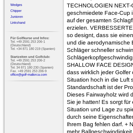
TECHNOLOGIEN NEXT-G
Wedges
Chipper
geschmiedete Face-Cup is
Junioren
auf der gesamten Schlagfl
Linkshand
erzielen. VERBESSERTER
so designt, dass sie eine
Für Golfkurse und Infos:
und die aerodynamische Ef
Tel. +49 2591 253 206-1
(Deutschland)
Tel. +34 871 180 219 (Spanien)
Schläger schneller schwi
Schlägerkopfgeschwindigk
Startzeiten und Golfclub:
Tel. +49 2591 253 206-2
SHALLOW FACE DESIGN Di
(Deutschland)
Tel. 34 871 180 230 (Spanien)
Fax. +49 2591 253 206-9
dass wirklich jeder Golfer
office@golf-mallorca.com
Situation hoch in die L
Standardschaft ist der 
Dieses Fairwayholz wird 
Sie je hatten! Es sorgt für
Situation und Lage zu sp
durch seine Eigenschaften
Ihrem Bag fehlen darf. +
mehr Ballgeschwindigkeit