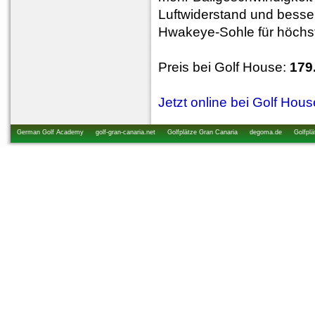
Luftwiderstand und besse
Hwakeye-Sohle für höchst
Preis bei Golf House:
179
Jetzt online bei Golf Hou
German Golf Academy
golf-gran-canaria.net
Golfplätze Gran Canaria
degoma.de
Golfplä
startzeiten.de
golfkurs-urlaub.de