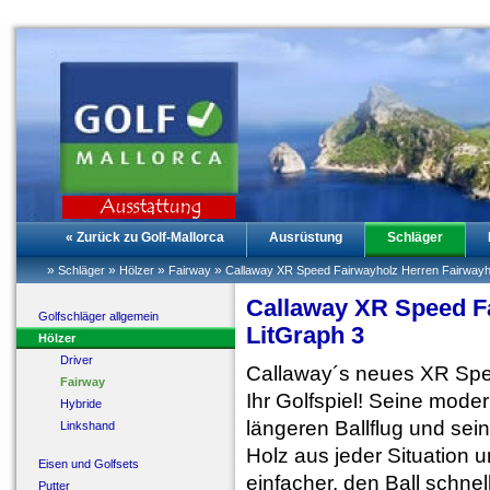
« Zurück zu Golf-Mallorca
Ausrüstung
Schläger
»
»
»
»
Schläger
Hölzer
Fairway
Callaway XR Speed Fairwayholz Herren Fairwayh
Callaway XR Speed F
Golfschläger allgemein
LitGraph 3
Hölzer
Driver
Callaway´s neues XR Spee
Fairway
Ihr Golfspiel! Seine mode
Hybride
längeren Ballflug und se
Linkshand
Holz aus jeder Situation 
Eisen und Golfsets
einfacher, den Ball schne
Putter