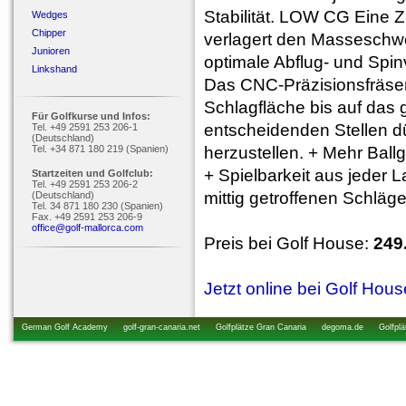
Stabilität. LOW CG Eine
Wedges
Chipper
verlagert den Masseschwe
Junioren
optimale Abflug- und Spi
Linkshand
Das CNC-Präzisionsfräsen 
Schlagfläche bis auf das
Für Golfkurse und Infos:
entscheidenden Stellen dü
Tel. +49 2591 253 206-1
(Deutschland)
Tel. +34 871 180 219 (Spanien)
herzustellen. + Mehr Ball
+ Spielbarkeit aus jeder 
Startzeiten und Golfclub:
Tel. +49 2591 253 206-2
mittig getroffenen Schläg
(Deutschland)
Tel. 34 871 180 230 (Spanien)
Fax. +49 2591 253 206-9
office@golf-mallorca.com
Preis bei Golf House:
249
Jetzt online bei Golf Hou
German Golf Academy
golf-gran-canaria.net
Golfplätze Gran Canaria
degoma.de
Golfplä
startzeiten.de
golfkurs-urlaub.de