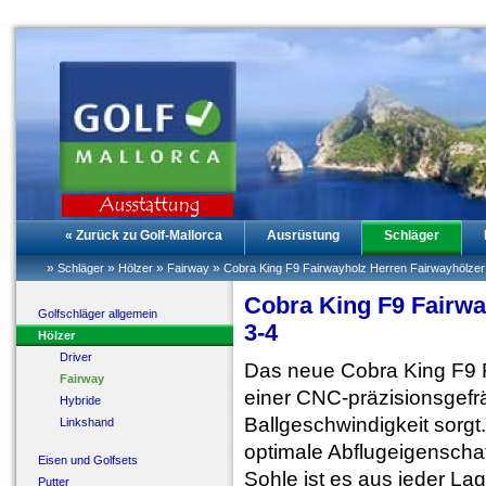
« Zurück zu Golf-Mallorca
Ausrüstung
Schläger
»
»
»
»
Schläger
Hölzer
Fairway
Cobra King F9 Fairwayholz Herren Fairwayhölze
Cobra King F9 Fairw
Golfschläger allgemein
3-4
Hölzer
Driver
Das neue Cobra King F9 F
Fairway
einer CNC-präzisionsgefrä
Hybride
Ballgeschwindigkeit sorgt
Linkshand
optimale Abflugeigenschaf
Eisen und Golfsets
Sohle ist es aus jeder Lag
Putter