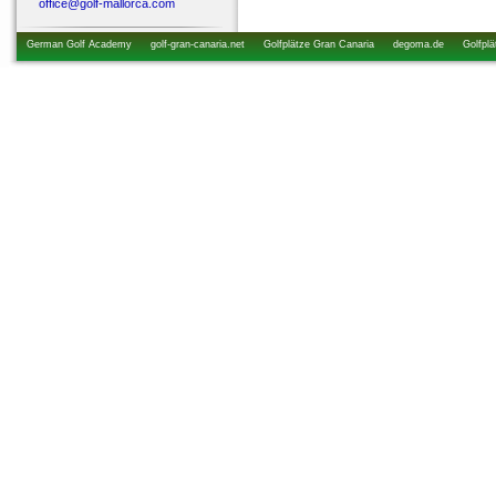
office@golf-mallorca.com
German Golf Academy
golf-gran-canaria.net
Golfplätze Gran Canaria
degoma.de
Golfplä
startzeiten.de
golfkurs-urlaub.de