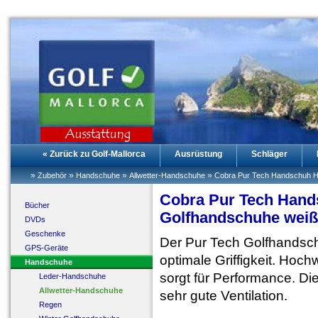
« Zurück zu Golf-Mallorca
Ausrüstung
Schläger
»
»
»
»
Zubehör
Handschuhe
Allwetter-Handschuhe
Cobra Pur Tech Handschuh He
Cobra Pur Tech Hands
Bücher
Golfhandschuhe wei
DVDs
Geschenke
Der Pur Tech Golfhandsch
GPS-Geräte
optimale Griffigkeit. Hoc
Handschuhe
sorgt für Performance. Die 
Leder-Handschuhe
Allwetter-Handschuhe
sehr gute Ventilation.
Regen