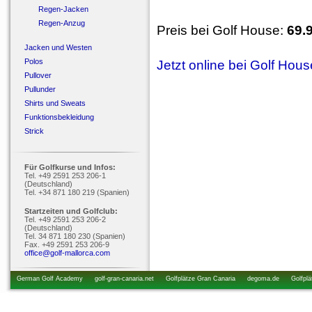
Regen-Jacken
Regen-Anzug
Preis bei Golf House:
69.
Jacken und Westen
Polos
Jetzt online bei Golf Hou
Pullover
Pullunder
Shirts und Sweats
Funktionsbekleidung
Strick
Für Golfkurse und Infos:
Tel. +49 2591 253 206-1
(Deutschland)
Tel. +34 871 180 219 (Spanien)
Startzeiten und Golfclub:
Tel. +49 2591 253 206-2
(Deutschland)
Tel. 34 871 180 230 (Spanien)
Fax. +49 2591 253 206-9
office@golf-mallorca.com
German Golf Academy
golf-gran-canaria.net
Golfplätze Gran Canaria
degoma.de
Golfplä
startzeiten.de
golfkurs-urlaub.de