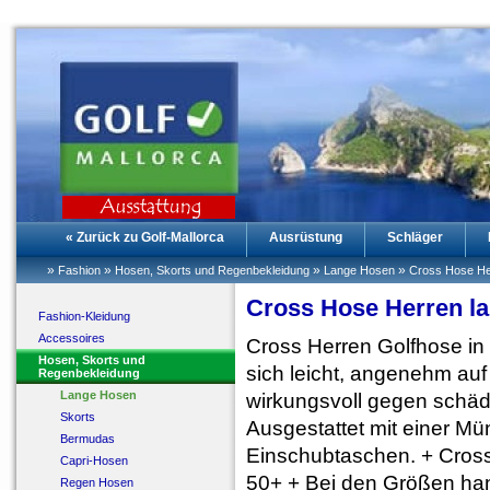
« Zurück zu Golf-Mallorca
Ausrüstung
Schläger
»
»
»
»
Fashion
Hosen, Skorts und Regenbekleidung
Lange Hosen
Cross Hose He
Cross Hose Herren la
Fashion-Kleidung
Accessoires
Cross Herren Golfhose in 
Hosen, Skorts und
sich leicht, angenehm au
Regenbekleidung
Lange Hosen
wirkungsvoll gegen schäd
Skorts
Ausgestattet mit einer M
Bermudas
Einschubtaschen. + Cross
Capri-Hosen
50+ + Bei den Größen han
Regen Hosen