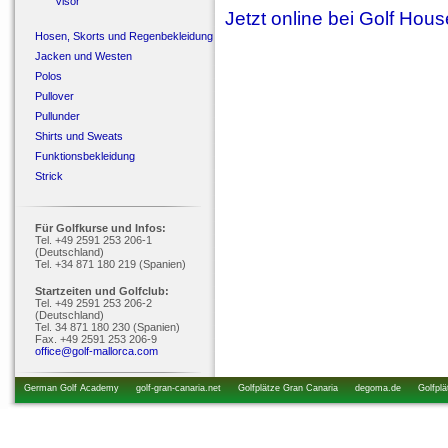
Visor
Jetzt online bei Golf Hou
Hosen, Skorts und Regenbekleidung
Jacken und Westen
Polos
Pullover
Pullunder
Shirts und Sweats
Funktionsbekleidung
Strick
Für Golfkurse und Infos:
Tel. +49 2591 253 206-1
(Deutschland)
Tel. +34 871 180 219 (Spanien)
Startzeiten und Golfclub:
Tel. +49 2591 253 206-2
(Deutschland)
Tel. 34 871 180 230 (Spanien)
Fax. +49 2591 253 206-9
office@golf-mallorca.com
German Golf Academy
golf-gran-canaria.net
Golfplätze Gran Canaria
degoma.de
Golfplä
startzeiten.de
golfkurs-urlaub.de