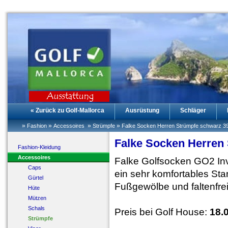
« Zurück zu Golf-Mallorca
Ausrüstung
Schläger
»
»
»
»
Fashion
Accessoires
Strümpfe
Falke Socken Herren Strümpfe schwarz 3
Falke Socken Herren
Fashion-Kleidung
Accessoires
Falke Golfsocken GO2 Inv
Caps
ein sehr komfortables St
Gürtel
Fußgewölbe und faltenfr
Hüte
Mützen
Schals
Preis bei Golf House:
18.
Strümpfe