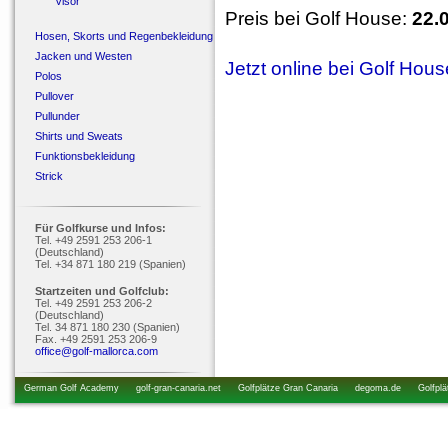
Visor
Preis bei Golf House:
22.
Hosen, Skorts und Regenbekleidung
Jacken und Westen
Jetzt online bei Golf Hou
Polos
Pullover
Pullunder
Shirts und Sweats
Funktionsbekleidung
Strick
Für Golfkurse und Infos:
Tel. +49 2591 253 206-1
(Deutschland)
Tel. +34 871 180 219 (Spanien)
Startzeiten und Golfclub:
Tel. +49 2591 253 206-2
(Deutschland)
Tel. 34 871 180 230 (Spanien)
Fax. +49 2591 253 206-9
office@golf-mallorca.com
German Golf Academy
golf-gran-canaria.net
Golfplätze Gran Canaria
degoma.de
Golfplä
startzeiten.de
golfkurs-urlaub.de