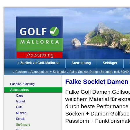
« Zurück zu Golf-Mallorca
Ausrüstung
Schläger
»
»
»
»
Fashion
Accessoires
Strümpfe
Falke Socklet Damen Strümpfe pink 39/40
Falke Socklet Damen 
Fashion-Kleidung
Accessoires
Falke Golf Damen Golfs
Caps
weichem Material für extr
Gürtel
durch beste Performance 
Hüte
Socken + Damen Golfsock
Mützen
Schals
Passform + Funktionsmate
Strümpfe