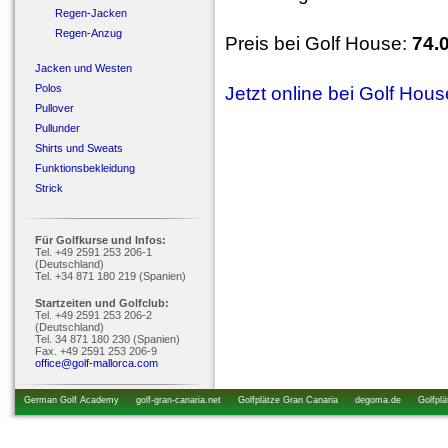
Regen-Jacken
Regen-Anzug
Preis bei Golf House:
74.
Jacken und Westen
Polos
Jetzt online bei Golf Hou
Pullover
Pullunder
Shirts und Sweats
Funktionsbekleidung
Strick
Für Golfkurse und Infos:
Tel. +49 2591 253 206-1
(Deutschland)
Tel. +34 871 180 219 (Spanien)
Startzeiten und Golfclub:
Tel. +49 2591 253 206-2
(Deutschland)
Tel. 34 871 180 230 (Spanien)
Fax. +49 2591 253 206-9
office@golf-mallorca.com
German Golf Academy
golf-gran-canaria.net
Golfplätze Gran Canaria
degoma.de
Golfplä
startzeiten.de
golfkurs-urlaub.de