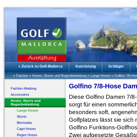
« Zurück zu Golf-Mallorca
Ausrüstung
Schläger
»
»
»
»
Fashion
Hosen, Skorts und Regenbekleidung
Lange Hosen
Golfino 7/8-H
Golfino 7/8-Hose Dam
Fashion-Kleidung
Accessoires
Diese Golfino Damen 7/8-
Hosen, Skorts und
sorgt für einen sommerlic
Regenbekleidung
Lange Hosen
besonders soft, angenehm
Skorts
Golfplatzes lässt sie sich
Bermudas
Golfino Funktions-Golfho
Capri-Hosen
Zwei aufgesetzte Gesäßta
Regen Hosen