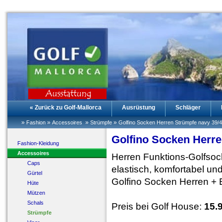
« Zurück zu Golf-Mallorca
Ausrüstung
Schläger
»
»
»
»
Fashion
Accessoires
Strümpfe
Golfino Socken Herren Strümpfe navy 39/
Golfino Socken Herre
Fashion-Kleidung
Accessoires
Herren Funktions-Golfsoc
Caps
elastisch, komfortabel un
Gürtel
Golfino Socken Herren +
Hüte
Mützen
Schals
Preis bei Golf House:
15.
Strümpfe