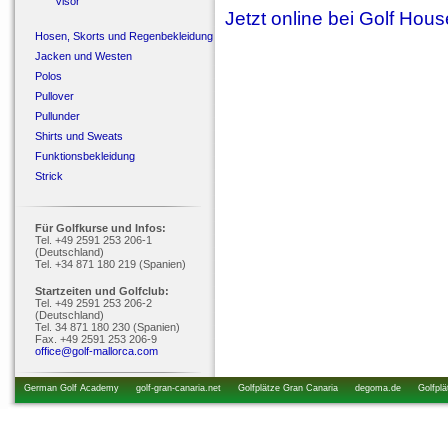
Visor
Jetzt online bei Golf Hou
Hosen, Skorts und Regenbekleidung
Jacken und Westen
Polos
Pullover
Pullunder
Shirts und Sweats
Funktionsbekleidung
Strick
Für Golfkurse und Infos:
Tel. +49 2591 253 206-1
(Deutschland)
Tel. +34 871 180 219 (Spanien)
Startzeiten und Golfclub:
Tel. +49 2591 253 206-2
(Deutschland)
Tel. 34 871 180 230 (Spanien)
Fax. +49 2591 253 206-9
office@golf-mallorca.com
German Golf Academy
golf-gran-canaria.net
Golfplätze Gran Canaria
degoma.de
Golfplä
startzeiten.de
golfkurs-urlaub.de