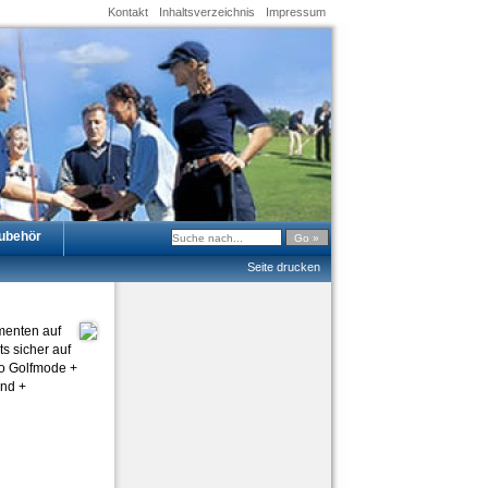
Kontakt
Inhaltsverzeichnis
Impressum
ubehör
Seite drucken
menten auf
s sicher auf
no Golfmode +
and +