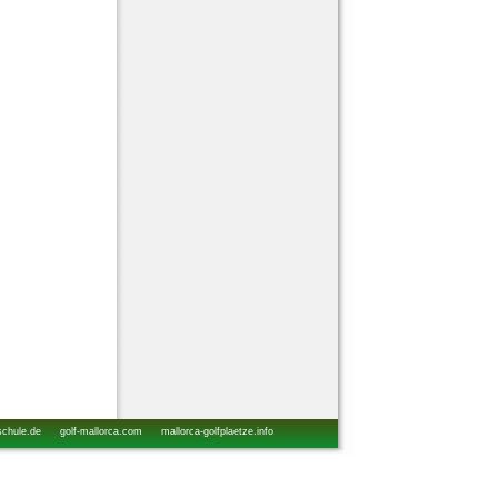
schule.de
golf-mallorca.com
mallorca-golfplaetze.info