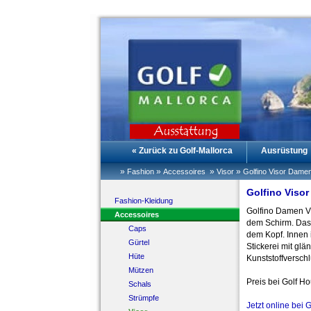
« Zurück zu Golf-Mallorca
Ausrüstung
»
»
»
»
Fashion
Accessoires
Visor
Golfino Visor Damen
Golfino Viso
Fashion-Kleidung
Golfino Damen Vi
Accessoires
dem Schirm. Das O
Caps
dem Kopf. Innen 
Gürtel
Stickerei mit gl
Hüte
Kunststoffversch
Mützen
Preis bei Golf H
Schals
Strümpfe
Jetzt online bei 