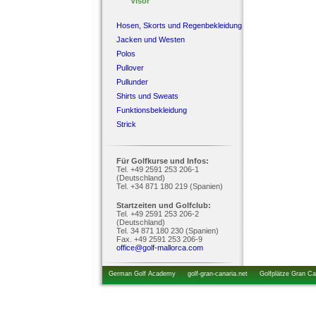
Visor
Hosen, Skorts und Regenbekleidung
Jacken und Westen
Polos
Pullover
Pullunder
Shirts und Sweats
Funktionsbekleidung
Strick
Für Golfkurse und Infos:
Tel. +49 2591 253 206-1
(Deutschland)
Tel. +34 871 180 219 (Spanien)
Startzeiten und Golfclub:
Tel. +49 2591 253 206-2
(Deutschland)
Tel. 34 871 180 230 (Spanien)
Fax. +49 2591 253 206-9
office@golf-mallorca.com
German Golf Academy
golf-gran-canaria.net
Golfplätze Gran Ca
startzeiten.de
golfkurs-urlaub.de