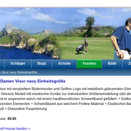
Schläger
Bags
Schuhe
Fashion
Bälle
Z
 Visor navy Einheitsgröße
r Damen Visor navy Einheitsgröße
sor mit verspieltem Blütenmuster und Golfino Logo mit metallisch glänzenden Ele
nesize Modell mit elastischer Kordel zur individuellen Größeneinstellung sitzt stet
ist er angenehm weich mit einem hautfreundlichen Schweißband gefüttert. + Golfi
änzenden Elementen + Schweißband aus weichem Frottee-Material + Elastisches B
luß + Dekorative Paspelierung
ouse:
49.95
Golf House kaufen »