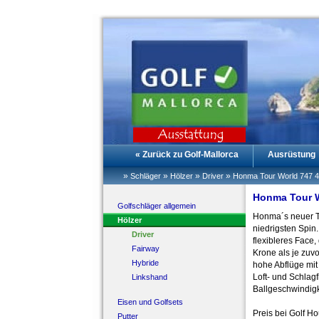
« Zurück zu Golf-Mallorca
Ausrüstung
»
»
»
»
Schläger
Hölzer
Driver
Honma Tour World 747 46
Honma Tour Wo
Golfschläger allgemein
Honma´s neuer To
Hölzer
niedrigsten Spin
Driver
flexibleres Face,
Fairway
Krone als je zuvo
Hybride
hohe Abflüge mi
Loft- und Schla
Linkshand
Ballgeschwindigk
Eisen und Golfsets
Preis bei Golf H
Putter