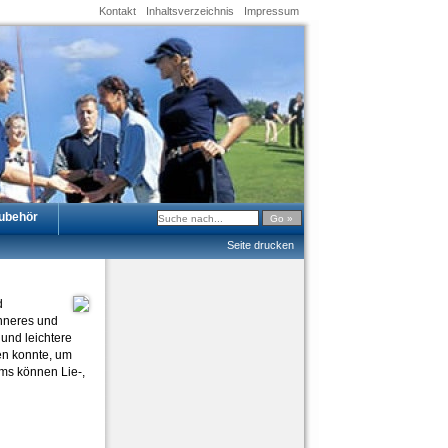
Kontakt
Inhaltsverzeichnis
Impressum
ubehör
Seite drucken
d
ünneres und
 und leichtere
den konnte, um
ms können Lie-,