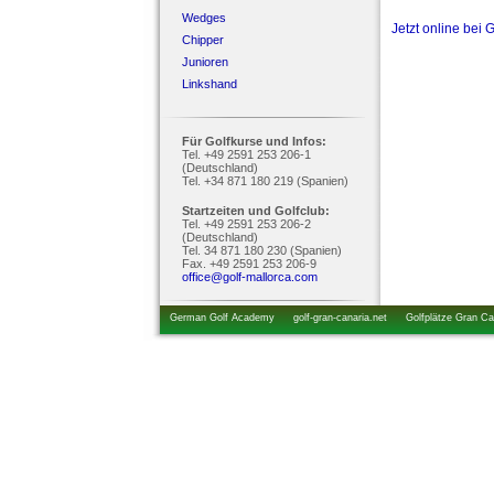
Wedges
Jetzt online bei 
Chipper
Junioren
Linkshand
Für Golfkurse und Infos:
Tel. +49 2591 253 206-1
(Deutschland)
Tel. +34 871 180 219 (Spanien)
Startzeiten und Golfclub:
Tel. +49 2591 253 206-2
(Deutschland)
Tel. 34 871 180 230 (Spanien)
Fax. +49 2591 253 206-9
office@golf-mallorca.com
German Golf Academy
golf-gran-canaria.net
Golfplätze Gran Ca
startzeiten.de
golfkurs-urlaub.de