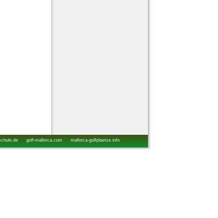
schule.de
golf-mallorca.com
mallorca-golfplaetze.info