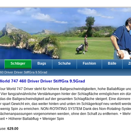
Schläger
Bags
Schuhe
Fashion
Bälle
Z
0 Driver Driver StiffGra 9.5Grad
rld 747 460 Driver Driver StiffGra 9.5Grad
ur World 747 Driver steht für höhere Ballgeschwindigkeiten, hohe Ballabflüge un
. Vier fangzahnähnliche Verstärkungen hinter der Schlagfläche ermöglichen ein d
 das die Ballgeschwindigkeit auf der gesamten Schlagfläche steigert. Eine dünnere
r spart Gewicht ein, das weiter hinten und unten im Schlägerkopf neu verteilt wer
t wenig Spin zu erreichen. NON-ROTATING SYSTEM Dank des Non-Rotating-Syste
gflächenanpassungen vorgenommen werden, ohne den Schaft zu entfernen. + Mehr
eit + Höherer Ballabflug + Weniger Spin
ouse:
629.00