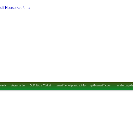
Golf House kaufen »
naria
degoma.de
Golfplätze Türkei
teneriffa-golfplaetze.info
golf-teneriffa.com
mallorcagolf