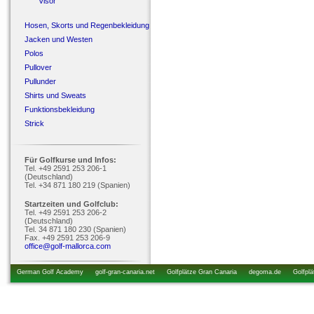
Visor
Hosen, Skorts und Regenbekleidung
Jacken und Westen
Polos
Pullover
Pullunder
Shirts und Sweats
Funktionsbekleidung
Strick
Für Golfkurse und Infos:
Tel. +49 2591 253 206-1
(Deutschland)
Tel. +34 871 180 219 (Spanien)
Startzeiten und Golfclub:
Tel. +49 2591 253 206-2
(Deutschland)
Tel. 34 871 180 230 (Spanien)
Fax. +49 2591 253 206-9
office@golf-mallorca.com
German Golf Academy
golf-gran-canaria.net
Golfplätze Gran Canaria
degoma.de
Golfplä
startzeiten.de
golfkurs-urlaub.de