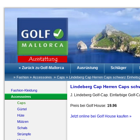
« Zurück zu Golf-Mallorca
Ausrüstung
Schläger
»
»
»
»
Fashion
Accessoires
Caps
Lindeberg Cap Herren Caps schwarz Einheits
Lindeberg Cap Herren Caps schw
Fashion-Kleidung
J. Lindeberg Golf-Cap. Einfarbige Golf-C
Accessoires
Caps
Preis bei Golf House:
19.96
Gürtel
Hüte
Jetzt online bei Golf House kaufen »
Mützen
Schals
Strümpfe