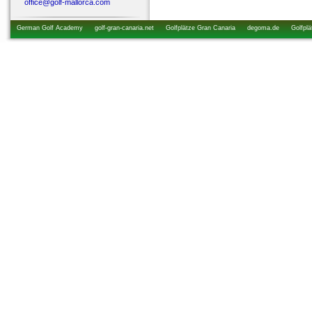
office@golf-mallorca.com
German Golf Academy
golf-gran-canaria.net
Golfplätze Gran Canaria
degoma.de
Golfplä
startzeiten.de
golfkurs-urlaub.de