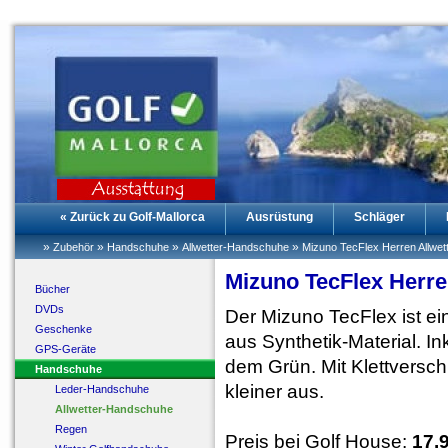
« Zurück zu Golf-Mallorca
Ausrüstung
Schläger
»
»
»
»
Zubehör
Handschuhe
Allwetter-Handschuhe
Mizuno TecFlex Herren Allwet
Mizuno TecFlex Herre
Bücher
DVDs
Der Mizuno TecFlex ist e
Geschenke
aus Synthetik-Material. In
GPS-Geräte
dem Grün. Mit Klettversc
Handschuhe
kleiner aus.
Leder-Handschuhe
Allwetter-Handschuhe
Regen
Preis bei Golf House:
17.