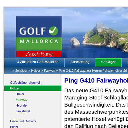
« Zurück zu Golf-Mallorca
Ausrüstung
Schläger
»
»
»
»
Schläger
Hölzer
Fairway
Ping G410 Fairwayholz Herren Fairwayhölzer Stif
Ping G410 Fairwayhol
Golfschläger allgemein
Hölzer
Das neue G410 Fairwayhol
Driver
Maraging-Steel-Schlagfläc
Fairway
Ballgeschwindigkeit. Das 
Hybride
des Masseschwerpunktes v
Linkshand
patentierte Hosel verfügt 
Eisen und Golfsets
den Ballflug nach Belie
Putter