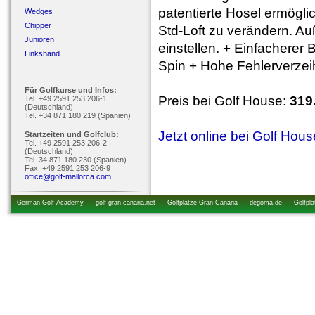
patentierte Hosel ermögli
Wedges
Chipper
Std-Loft zu verändern. Auß
Junioren
einstellen. + Einfacherer 
Linkshand
Spin + Hohe Fehlerverze
Für Golfkurse und Infos:
Preis bei Golf House:
319
Tel. +49 2591 253 206-1
(Deutschland)
Tel. +34 871 180 219 (Spanien)
Jetzt online bei Golf Hou
Startzeiten und Golfclub:
Tel. +49 2591 253 206-2
(Deutschland)
Tel. 34 871 180 230 (Spanien)
Fax. +49 2591 253 206-9
office@golf-mallorca.com
German Golf Academy
golf-gran-canaria.net
Golfplätze Gran Canaria
degoma.de
Golfplä
startzeiten.de
golfkurs-urlaub.de