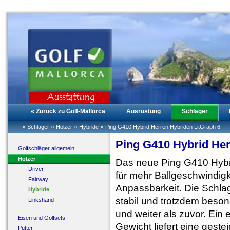
« Zurück zu Golf-Mallorca
Ausrüstung
Schläger
»
»
»
»
Schläger
Hölzer
Hybride
Ping G410 Hybrid Herren Hybriden LitGraph 6
Ping G410 Hybrid Her
Golfschläger allgemein
Hölzer
Das neue Ping G410 Hybri
Driver
für mehr Ballgeschwindigk
Fairway
Anpassbarkeit. Die Schlag
Hybride
stabil und trotzdem besond
Linkshand
und weiter als zuvor. Ein
Eisen und Golfsets
Gewicht liefert eine geste
Putter