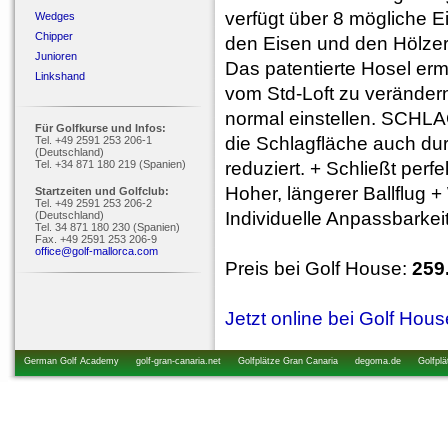
verfügt über 8 mögliche E
Wedges
Chipper
den Eisen und den Hölze
Junioren
Das patentierte Hosel erm
Linkshand
vom Std-Loft zu verändern
normal einstellen. SCHL
Für Golfkurse und Infos:
die Schlagfläche auch dur
Tel. +49 2591 253 206-1
(Deutschland)
Tel. +34 871 180 219 (Spanien)
reduziert. + Schließt per
Hoher, längerer Ballflug 
Startzeiten und Golfclub:
Tel. +49 2591 253 206-2
Individuelle Anpassbarkei
(Deutschland)
Tel. 34 871 180 230 (Spanien)
Fax. +49 2591 253 206-9
office@golf-mallorca.com
Preis bei Golf House:
259
Jetzt online bei Golf Hou
German Golf Academy
golf-gran-canaria.net
Golfplätze Gran Canaria
degoma.de
Golfplä
startzeiten.de
golfkurs-urlaub.de