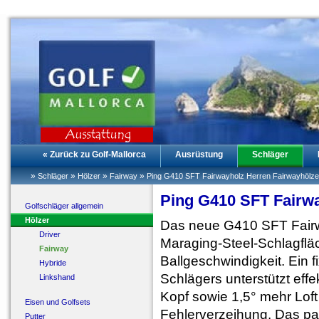
« Zurück zu Golf-Mallorca
Ausrüstung
Schläger
»
»
»
»
Schläger
Hölzer
Fairway
Ping G410 SFT Fairwayholz Herren Fairwayhölze
Ping G410 SFT Fairwa
Golfschläger allgemein
Hölzer
Das neue G410 SFT Fairw
Driver
Maraging-Steel-Schlagfläc
Fairway
Ballgeschwindigkeit. Ein
Hybride
Schlägers unterstützt effe
Linkshand
Kopf sowie 1,5° mehr Lof
Eisen und Golfsets
Fehlerverzeihung. Das pat
Putter