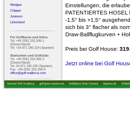
Einstellungen, die erlaube
Wedges
Chipper
PATENTIERTES HOSEL Das 
Junioren
-1,5° bis +1,5° ausgehen
Linkshand
sich bis 3° flacher als no
Draw-Ballflugkurven + Hoh
Für Golfkurse und Infos:
Tel. +49 2591 253 206-1
(Deutschland)
Tel. +34 871 180 219 (Spanien)
Preis bei Golf House:
319
Startzeiten und Golfclub:
Tel. +49 2591 253 206-2
Jetzt online bei Golf Hou
(Deutschland)
Tel. 34 871 180 230 (Spanien)
Fax. +49 2591 253 206-9
office@golf-mallorca.com
German Golf Academy
golf-gran-canaria.net
Golfplätze Gran Canaria
degoma.de
Golfplä
startzeiten.de
golfkurs-urlaub.de