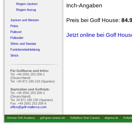
Regen-Jacken
Inch-Angaben
Regen-Anzug
Preis bei Golf House:
84.
Jacken und Westen
Polos
Pullover
Jetzt online bei Golf Hou
Pullunder
Shirts und Sweats
Funktionsbekleidung
Strick
Für Golfkurse und Infos:
Tel. +49 2591 253 206-1
(Deutschland)
Tel. +34 871 180 219 (Spanien)
Startzeiten und Golfclub:
Tel. +49 2591 253 206-2
(Deutschland)
Tel. 34 871 180 230 (Spanien)
Fax. +49 2591 253 206-9
office@golf-mallorca.com
German Golf Academy
golf-gran-canaria.net
Golfplätze Gran Canaria
degoma.de
Golfplä
startzeiten.de
golfkurs-urlaub.de