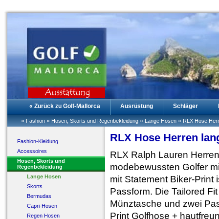
« Zurück zu Golf-Mallorca
Ausrüstung
Schläger
»
»
»
»
Fashion
Hosen, Skorts und Regenbekleidung
Lange Hosen
RLX Hose Herr
RLX Hose Herren lan
Fashion-Kleidung
Accessoires
RLX Ralph Lauren Herren 
Hosen, Skorts und
modebewussten Golfer mit
Regenbekleidung
Lange Hosen
mit Statement Biker-Print
Skorts
Passform. Die Tailored Fit
Bermudas
Münztasche und zwei Pasp
Capri-Hosen
Print Golfhose + hautfreu
Regen Hosen