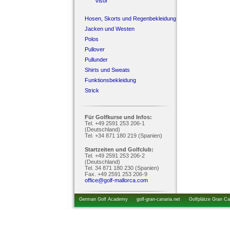
Visor
Hosen, Skorts und Regenbekleidung
Jacken und Westen
Polos
Pullover
Pullunder
Shirts und Sweats
Funktionsbekleidung
Strick
Für Golfkurse und Infos:
Tel. +49 2591 253 206-1
(Deutschland)
Tel. +34 871 180 219 (Spanien)
Startzeiten und Golfclub:
Tel. +49 2591 253 206-2
(Deutschland)
Tel. 34 871 180 230 (Spanien)
Fax. +49 2591 253 206-9
office@golf-mallorca.com
German Golf Academy
golf-gran-canaria.net
Golfplätze Gran Ca
startzeiten.de
golfkurs-urlaub.de