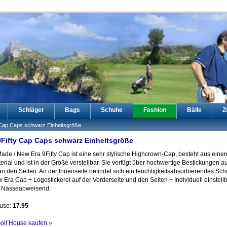
Schläger
Bags
Schuhe
Fashion
Bälle
Z
 Cap Caps schwarz Einheitsgröße
9Fifty Cap Caps schwarz Einheitsgröße
ade / New Era 9Fifty Cap ist eine sehr stylische Highcrown-Cap, besteht aus eine
ial und ist in der Größe verstellbar. Sie verfügt über hochwertige Bestickungen au
an den Seiten. An der Innenseite befindet sich ein feuchtigkeitsabsorbierendes Sc
 Era Cap + Logostickerei auf der Vorderseite und den Seiten + Individuell einstell
 + Nässeabweisend
ouse:
17.95
Golf House kaufen »