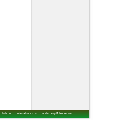
schule.de
golf-mallorca.com
mallorca-golfplaetze.info