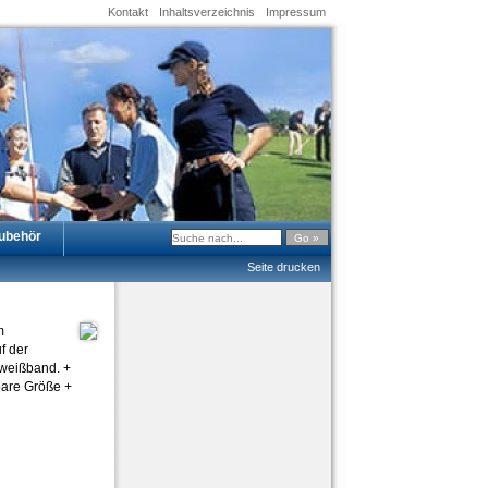
Kontakt
Inhaltsverzeichnis
Impressum
ubehör
Seite drucken
m
f der
hweißband. +
bare Größe +