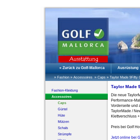
« Zurück zu Golf-Mallorca
Ausrüstung
»
»
»
»
Fashion
Accessoires
Caps
Taylor Made 9Fifty
Taylor Made 
Fashion-Kleidung
Die neue TaylorM
Accessoires
Performance-Mater
Caps
Vorderseite und 
Gürtel
TaylorMade / New
Hüte
Klettverschluss
Mützen
Preis bei Golf H
Schals
Strümpfe
Jetzt online bei 