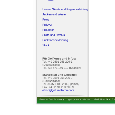
Visor
Hosen, Skorts und Regenbekleidung
Jacken und Westen
Polos
Pullover
Pullunder
Shirts und Sweats
Funktionsbekleidung
Strick
Für Golfkurse und Infos:
Tel. +49 2591 253 206-1
(Deutschland)
Tel. +34 871 180 219 (Spanien)
Startzeiten und Golfclub:
Tel. +49 2591 253 206-2
(Deutschland)
Tel. 34 871 180 230 (Spanien)
Fax. +49 2591 253 206-9
office@golf-mallorca.com
German Golf Academy
golf-gran-canaria.net
Golfplätze Gran Ca
startzeiten.de
golfkurs-urlaub.de