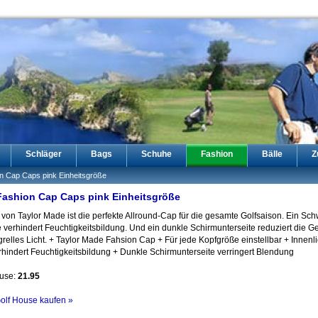
Schläger
Bags
Schuhe
Fashion
Bälle
Z
n Cap Caps pink Einheitsgröße
Fashion Cap Caps pink Einheitsgröße
von Taylor Made ist die perfekte Allround-Cap für die gesamte Golfsaison. Ein Sc
 verhindert Feuchtigkeitsbildung. Und ein dunkle Schirmunterseite reduziert die Ge
relles Licht. + Taylor Made Fahsion Cap + Für jede Kopfgröße einstellbar + Innen
indert Feuchtigkeitsbildung + Dunkle Schirmunterseite verringert Blendung
ouse:
21.95
Golf House kaufen »