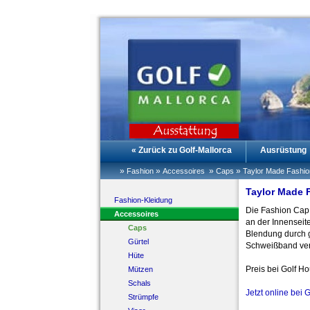
« Zurück zu Golf-Mallorca
Ausrüstung
»
»
»
»
Fashion
Accessoires
Caps
Taylor Made Fashio
Taylor Made 
Fashion-Kleidung
Die Fashion Cap 
Accessoires
an der Innenseite
Caps
Blendung durch g
Gürtel
Schweißband verh
Hüte
Preis bei Golf H
Mützen
Schals
Jetzt online bei 
Strümpfe