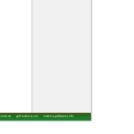
schule.de
golf-mallorca.com
mallorca-golfplaetze.info