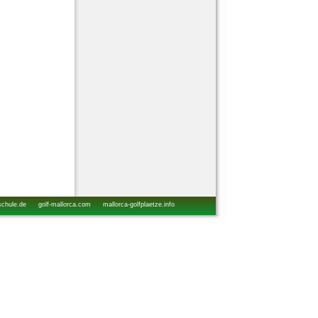
schule.de
golf-mallorca.com
mallorca-golfplaetze.info