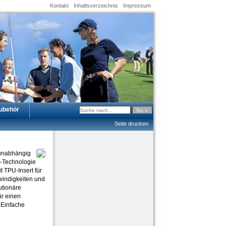
Kontakt
Inhaltsverzeichnis
Impressum
ubehör
Seite drucken
 unabhängig
™-Technologie
t TPU-Insert für
windigkeiten und
utionäre
ür einen
 Einfache