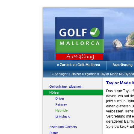
« Zurück zu Golf-Mallorca
Ausrüstung
»
»
»
»
Schläger
Hölzer
Hybride
Taylor Made M6 Hybrid
Taylor Made 
Golfschläger allgemein
Das neue TaylorM
Hölzer
davon, wo auf de
Driver
jetzt auch in Hyb
Fairway
einen glatteren 
Hybride
verbessert Treff
Verdrehung mit e
Linkshand
geraderen Ballfl
Spielbarkeit + Erh
Eisen und Golfsets
Putter