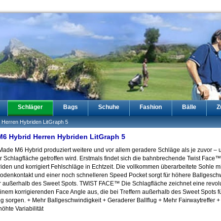
Schläger
Bags
Schuhe
Fashion
Bälle
Z
 Herren Hybriden LitGraph 5
M6 Hybrid Herren Hybriden LitGraph 5
ade M6 Hybrid produziert weitere und vor allem geradere Schläge als je zuvor –
r Schlagfläche getroffen wird. Erstmals findet sich die bahnbrechende Twist Face
riden und korrigiert Fehlschläge in Echtzeit. Die vollkommen überarbeitete Sohle mi
Bodenkontakt und einer noch schnelleren Speed Pocket sorgt für höhere Ballgesch
er außerhalb des Sweet Spots. TWIST FACE™ Die Schlagfläche zeichnet eine revol
inem korrigierenden Face Angle aus, die bei Treffern außerhalb des Sweet Spots f
ug sorgen. + Mehr Ballgeschwindigkeit + Geraderer Ballflug + Mehr Fairwaytreffer +
öhte Variabilität