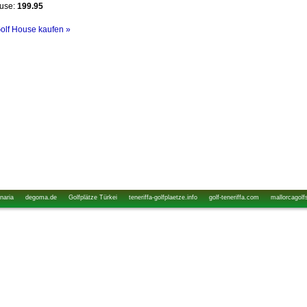
ouse:
199.95
Golf House kaufen »
naria
degoma.de
Golfplätze Türkei
teneriffa-golfplaetze.info
golf-teneriffa.com
mallorcagolf