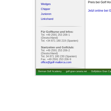
Preis bei Golf H
Wedges
Chipper
Jetzt online bei 
Junioren
Linkshand
Für Golfkurse und Infos:
Tel. +49 2591 253 206-1
(Deutschland)
Tel. +34 871 180 219 (Spanien)
Startzeiten und Golfclub:
Tel. +49 2591 253 206-2
(Deutschland)
Tel. 34 871 180 230 (Spanien)
Fax. +49 2591 253 206-9
office@golf-mallorca.com
German Golf Academy
golf-gran-canaria.net
Golfplätze Gran Ca
startzeiten.de
golfkurs-urlaub.de