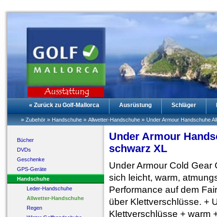
« Zurück zu Golf-Mallorca
Ausrüstung
Schläger
»
»
»
»
Zubehör
Handschuhe
Allwetter-Handschuhe
Under Armour Handschuhe Al
Under Armour Handsc
Bücher
schwarz XL
DVDs
Geschenke
Under Armour Cold Gear 
GPS-Geräte
sich leicht, warm, atmung
Handschuhe
Performance auf dem Fairwa
Leder-Handschuhe
Allwetter-Handschuhe
über Klettverschlüsse. +
Regen
Klettverschlüsse + warm 