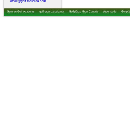
office@golf-mallorca.com
German Golf Academy
golf-gran-canaria.net
Golfplätze Gran Canaria
degoma.de
Golfplä
startzeiten.de
golfkurs-urlaub.de