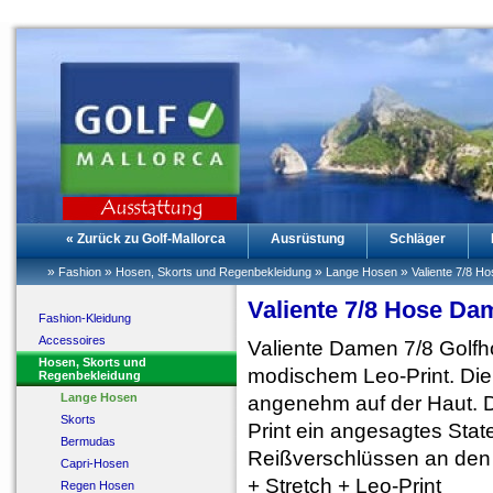
« Zurück zu Golf-Mallorca
Ausrüstung
Schläger
»
»
»
»
Fashion
Hosen, Skorts und Regenbekleidung
Lange Hosen
Valiente 7/8 H
Valiente 7/8 Hose Da
Fashion-Kleidung
Accessoires
Valiente Damen 7/8 Golfh
Hosen, Skorts und
modischem Leo-Print. Die 
Regenbekleidung
Lange Hosen
angenehm auf der Haut. D
Skorts
Print ein angesagtes Stat
Bermudas
Reißverschlüssen an den 
Capri-Hosen
+ Stretch + Leo-Print
Regen Hosen