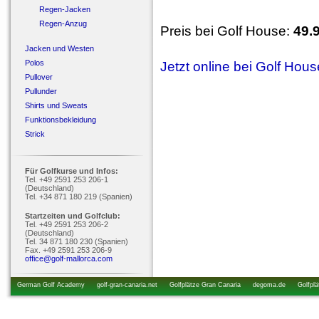
Regen-Jacken
Regen-Anzug
Preis bei Golf House:
49.
Jacken und Westen
Polos
Jetzt online bei Golf Hou
Pullover
Pullunder
Shirts und Sweats
Funktionsbekleidung
Strick
Für Golfkurse und Infos:
Tel. +49 2591 253 206-1
(Deutschland)
Tel. +34 871 180 219 (Spanien)
Startzeiten und Golfclub:
Tel. +49 2591 253 206-2
(Deutschland)
Tel. 34 871 180 230 (Spanien)
Fax. +49 2591 253 206-9
office@golf-mallorca.com
German Golf Academy
golf-gran-canaria.net
Golfplätze Gran Canaria
degoma.de
Golfplä
startzeiten.de
golfkurs-urlaub.de