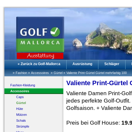
« Zurück zu Golf-Mallorca
Ausrüstung
Schläger
»
»
»
»
Fashion
Accessoires
Gürtel
Valiente Print-Gürtel Gürtel mehrfarbig 100
Valiente Print-Gürtel
Fashion-Kleidung
Accessoires
Valiente Damen Print-Golf
Caps
jedes perfekte Golf-Outfit
Gürtel
Golfsaison. + Valiente Da
Hüte
Mützen
Schals
Preis bei Golf House:
19.
Strümpfe