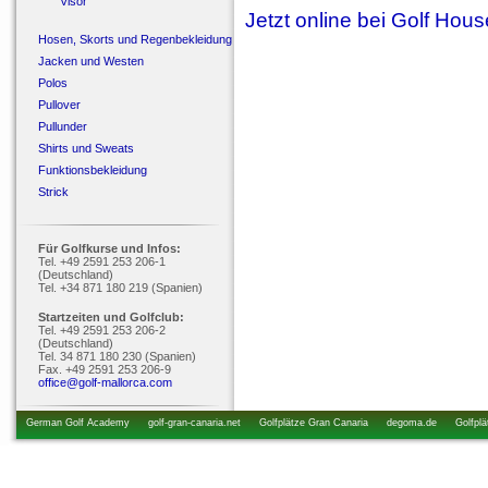
Visor
Jetzt online bei Golf Hou
Hosen, Skorts und Regenbekleidung
Jacken und Westen
Polos
Pullover
Pullunder
Shirts und Sweats
Funktionsbekleidung
Strick
Für Golfkurse und Infos:
Tel. +49 2591 253 206-1
(Deutschland)
Tel. +34 871 180 219 (Spanien)
Startzeiten und Golfclub:
Tel. +49 2591 253 206-2
(Deutschland)
Tel. 34 871 180 230 (Spanien)
Fax. +49 2591 253 206-9
office@golf-mallorca.com
German Golf Academy
golf-gran-canaria.net
Golfplätze Gran Canaria
degoma.de
Golfplä
startzeiten.de
golfkurs-urlaub.de