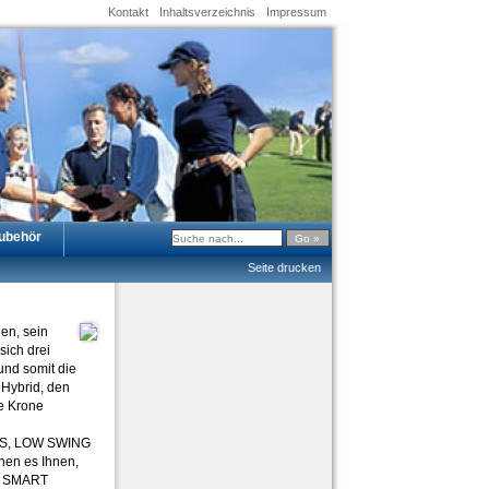
Kontakt
Inhaltsverzeichnis
Impressum
ubehör
Seite drucken
en, sein
ich drei
und somit die
 Hybrid, den
e Krone
TES, LOW SWING
hen es Ihnen,
n. SMART