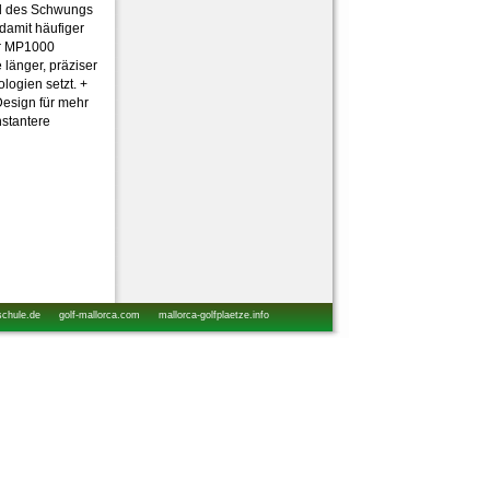
nd des Schwungs
damit häufiger
er MP1000
 länger, präziser
logien setzt. +
esign für mehr
stantere
schule.de
golf-mallorca.com
mallorca-golfplaetze.info