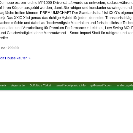
r neue extrem leichte MP1000-Driverschaft wurde so entworfen, sodass währe
uf Ihren Körper ausgeübt werden, damit Sie ruhiger und konstanter schwingen und 
chlagfläche treffen können. PREMIUMSCHAFT Der Standardschaft ist XXIO´s eigen
ies). Das XXIO X ist genau das richtige Hybrid für jeden, der seine Transportschläge
chen möchte und dabei auf hochwertigste Materialien und fortschrittlichste Techno
terialien und Verarbeitung für Premium-Performance + Leichtes, Low Swing MOI D
nd Geschwindigkeit ohne Mehraufwand + Smart Impact Shaft für ruhigere und kon
effer
ouse:
299.00
Golf House kaufen »
naria
degoma.de
Golfplätze Türkei
teneriffa-golfplaetze.info
golf-teneriffa.com
mallorcagolf