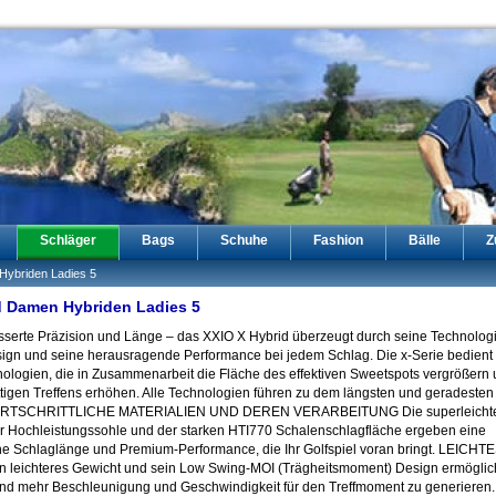
Schläger
Bags
Schuhe
Fashion
Bälle
Z
Hybriden Ladies 5
d Damen Hybriden Ladies 5
sserte Präzision und Länge – das XXIO X Hybrid überzeugt durch seine Technologi
ign und seine herausragende Performance bei jedem Schlag. Die x-Serie bedient s
nologien, die in Zusammenarbeit die Fläche des effektiven Sweetspots vergrößern 
tigen Treffens erhöhen. Alle Technologien führen zu dem längsten und geradesten
 FORTSCHRITTLICHE MATERIALIEN UND DEREN VERARBEITUNG Die superleicht
er Hochleistungssohle und der starken HTI770 Schalenschlagfläche ergeben eine
e Schlaglänge und Premium-Performance, die Ihr Golfspiel voran bringt. LEICH
 leichteres Gewicht und sein Low Swing-MOI (Trägheitsmoment) Design ermöglic
d mehr Beschleunigung und Geschwindigkeit für den Treffmoment zu generiere