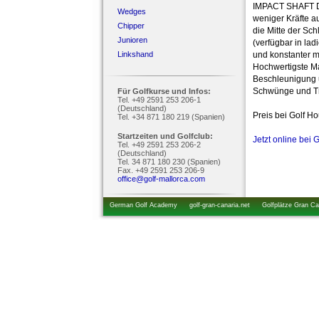
IMPACT SHAFT De
Wedges
weniger Kräfte a
Chipper
die Mitte der S
Junioren
(verfügbar in lad
Linkshand
und konstanter ma
Hochwertigste Ma
Beschleunigung u
Schwünge und Tr
Für Golfkurse und Infos:
Tel. +49 2591 253 206-1
(Deutschland)
Preis bei Golf H
Tel. +34 871 180 219 (Spanien)
Startzeiten und Golfclub:
Jetzt online bei 
Tel. +49 2591 253 206-2
(Deutschland)
Tel. 34 871 180 230 (Spanien)
Fax. +49 2591 253 206-9
office@golf-mallorca.com
German Golf Academy
golf-gran-canaria.net
Golfplätze Gran Ca
startzeiten.de
golfkurs-urlaub.de