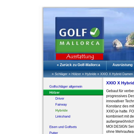
« Zurück zu Golf-Mallorca
Ausrüstung
»
»
»
»
Schläger
Hölzer
Hybride
XXIO X Hybrid Damen 
XXIO X Hybri
Golfschläger allgemein
Gebaut für verbe
Hölzer
progressives Des
Driver
innovativer Tech
Fairway
Konstanz des mit
Hybride
XXIO je hatte.
kombiniert mit d
Linkshand
außergewöhnlich
MOI DESIGN Sein
Eisen und Golfsets
ohne Mehraufwan
Putter