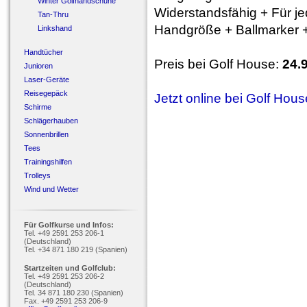
Winter Golfhandschuhe
Widerstandsfähig + Für je
Tan-Thru
Handgröße + Ballmarker +
Linkshand
Handtücher
Preis bei Golf House:
24.
Junioren
Laser-Geräte
Reisegepäck
Jetzt online bei Golf Hou
Schirme
Schlägerhauben
Sonnenbrillen
Tees
Trainingshilfen
Trolleys
Wind und Wetter
Für Golfkurse und Infos:
Tel. +49 2591 253 206-1
(Deutschland)
Tel. +34 871 180 219 (Spanien)
Startzeiten und Golfclub:
Tel. +49 2591 253 206-2
(Deutschland)
Tel. 34 871 180 230 (Spanien)
Fax. +49 2591 253 206-9