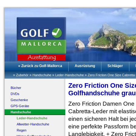
« Zurück zu Golf-Mallorca
Ausrüstung
Schläger
»
»
»
»
Zubehör
Handschuhe
Leder-Handschuhe
Zero Friction One Size Cabrett
Zero Friction One Si
Bücher
Golfhandschuhe grau
DVDs
Geschenke
Zero Friction Damen One
GPS-Geräte
Cabretta-Leder mit elasti
Handschuhe
einen sicheren Halt bei j
Leder-Handschuhe
Allwetter-Handschuhe
eine perfekte Passform be
Regen
Langlebigkeit. + Zero Fr