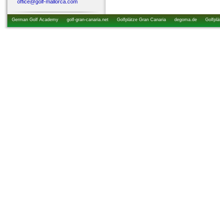
office@golf-mallorca.com
German Golf Academy
golf-gran-canaria.net
Golfplätze Gran Canaria
degoma.de
Golfplä
startzeiten.de
golfkurs-urlaub.de