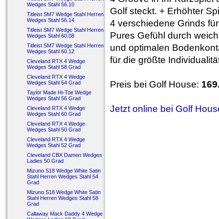
Wedges Stahl 56.10
Golf steckt. + Erhöhter 
Titleist SM7 Wedge Stahl Herren
Wedges Stahl 56.14
4 verschiedene Grinds für
Titleist SM7 Wedge Stahl Herren
Pures Gefühl durch weich
Wedges Stahl 60.08
Titleist SM7 Wedge Stahl Herren
und optimalen Bodenkont
Wedges Stahl 60.12
für die größte Individualitä
Cleveland RTX 4 Wedge
Wedges Stahl 58 Grad
Cleveland RTX 4 Wedge
Preis bei Golf House:
169
Wedges Stahl 54 Grad
Taylor Made Hi-Toe Wedge
Wedges Stahl 56 Grad
Jetzt online bei Golf Hou
Cleveland RTX 4 Wedge
Wedges Stahl 60 Grad
Cleveland RTX 4 Wedge
Wedges Stahl 50 Grad
Cleveland RTX 4 Wedge
Wedges Stahl 52 Grad
Cleveland CBX Damen Wedges
Ladies 50 Grad
Mizuno S18 Wedge White Satin
Stahl Herren Wedges Stahl 54
Grad
Mizuno S18 Wedge White Satin
Stahl Herren Wedges Stahl 58
Grad
Callaway Mack Daddy 4 Wedge