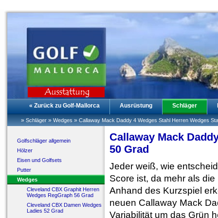
« Zurück zu Golf-Mallorca
Ausrüstung
Schläger
»
»
»
Schläger
Wedges
Callaway Mack Daddy 4 Wedges Stahl Herren Wedges Sta
Callaway Mack Daddy
Golfschläger allgemein
50 Grad
Hölzer
Eisen und Golfsets
Jeder weiß, wie entscheid
Putter
Score ist, da mehr als die
Wedges
Anhand des Kurzspiel erke
Cleveland CBX Graphit Herren
Wedges RegGraph 56 Grad
neuen Callaway Mack Dadd
Cleveland CBX Damen Wedges
Ladies 52 Grad
Variabilität um das Grün h