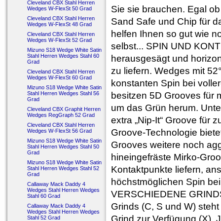
Cleveland CBX Stahl Herren
Sie sie brauchen. Egal ob
Wedges W-FlexSt 50 Grad
Cleveland CBX Stahl Herren
Sand Safe und Chip für d
Wedges W-FlexSt 48 Grad
helfen Ihnen so gut wie 
Cleveland CBX Stahl Herren
Wedges W-FlexSt 52 Grad
selbst... SPIN UND KON
Mizuno S18 Wedge White Satin
Stahl Herren Wedges Stahl 60
herausgesägt und horizon
Grad
zu liefern. Wedges mit 52
Cleveland CBX Stahl Herren
Wedges W-FlexSt 60 Grad
konstanten Spin bei voll
Mizuno S18 Wedge White Satin
Stahl Herren Wedges Stahl 56
besitzen 5D Grooves für 
Grad
um das Grün herum. Unten 
Cleveland CBX Graphit Herren
Wedges RegGraph 52 Grad
extra „Nip-It“ Groove für 
Cleveland CBX Stahl Herren
Groove-Technologie biete
Wedges W-FlexSt 56 Grad
Mizuno S18 Wedge White Satin
Grooves weitere noch agg
Stahl Herren Wedges Stahl 50
Grad
hineingefräste Mirko-Gro
Mizuno S18 Wedge White Satin
Kontaktpunkte liefern, ans
Stahl Herren Wedges Stahl 52
Grad
höchstmöglichen Spin bei 
Callaway Mack Daddy 4
Wedges Stahl Herren Wedges
VERSCHIEDENE GRINDS N
Stahl 60 Grad
Grinds (C, S und W) steh
Callaway Mack Daddy 4
Wedges Stahl Herren Wedges
Grind zur Verfügung (X). J
Stahl 52 Grad