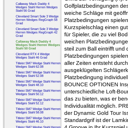
Callaway Mack Daddy 4
Golfplatzbedingungen desi
Wedges Stahl Herren Wedges
Stahl 56 Grad
weiche Schläge mit geöffn
Cleveland Smart Sole 3 Wedge
Platzbedingungen spielen 
Herren Wedges RegGraph 58
Grad
Kurzspielschlag einen gut
Cleveland Smart Sole 3 Wedge
Herren Wedges RegGraph 42
für Spieler, die zu viel B
Grad
weichen Platzbedingungen 
Callaway Mack Daddy 4
Wedges Stahl Herren Wedges
steil zum Ball eintrifft un
Stahl 50 Grad
Cleveland RTX 4 Wedge
Platzbedingungen spiel
Wedges Stahl 46 Grad
aller Zeiten entsteht dur
Titleist SM7 Wedge Stahl Herren
Wedges Stahl 62.08
ausgeklügelten Schlägerk
Titleist SM7 Wedge Stahl Herren
Wedges Stahl 52.08
Platzbedingung individue
Titleist SM7 Wedge Stahl Herren
BOUNCE OPTIONEN Insges
Wedges Stahl 48.10
unterschiedliche Loft-Bo
Titleist SM7 Wedge Stahl Herren
Wedges Stahl 50.12
das zu bieten, was er ben
Titleist SM7 Wedge Stahl Herren
Wedges Stahl 52.12
Individualität möglich.
Titleist SM7 Wedge Stahl Herren
der Dynamic Gold Tour I
Wedges Stahl 58.08
Titleist SM7 Wedge Stahl Herren
Standardgrif ist der Lam
Wedges Stahl 46.10
4 Groove in Ihr Kurzspiel 
Titleist SM7 Wedge Stahl Herren