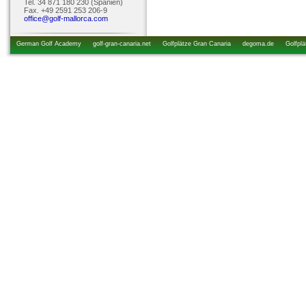
Tel. 34 871 180 230 (Spanien)
Fax. +49 2591 253 206-9
office@golf-mallorca.com
German Golf Academy
golf-gran-canaria.net
Golfplätze Gran Canaria
degoma.de
Golfplä
startzeiten.de
golfkurs-urlaub.de