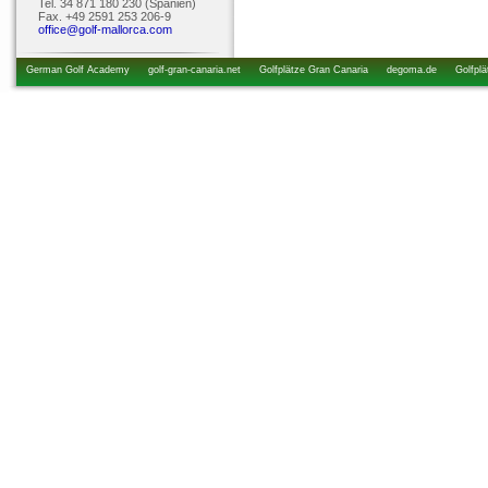
Tel. 34 871 180 230 (Spanien)
Fax. +49 2591 253 206-9
office@golf-mallorca.com
German Golf Academy
golf-gran-canaria.net
Golfplätze Gran Canaria
degoma.de
Golfplä
startzeiten.de
golfkurs-urlaub.de