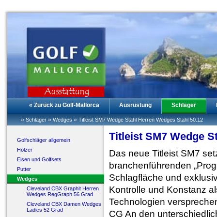
« Zurück zu Golf-Mallorca
Ausrüstung
Schläger
»
»
»
Schläger
Wedges
Titleist SM7 Wedge Stahl Herren Wedges Stahl 50.12
Titleist SM7 Wedge S
Golfschläger allgemein
Hölzer
Das neue Titleist SM7 se
Eisen und Golfsets
branchenführenden „Progre
Putter
Schlagfläche und exklusiv
Wedges
Kontrolle und Konstanz als
Cleveland CBX Graphit Herren
Wedges RegGraph 56 Grad
Technologien verspreche
Cleveland CBX Damen Wedges
Ladies 52 Grad
CG An den unterschiedlic