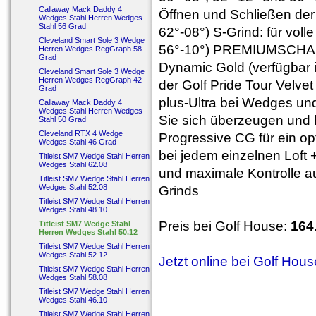
Callaway Mack Daddy 4
Öffnen und Schließen der 
Wedges Stahl Herren Wedges
Stahl 56 Grad
62°-08°) S-Grind: für voll
Cleveland Smart Sole 3 Wedge
56°-10°) PREMIUMSCHAFT 
Herren Wedges RegGraph 58
Grad
Dynamic Gold (verfügbar 
Cleveland Smart Sole 3 Wedge
Herren Wedges RegGraph 42
der Golf Pride Tour Velve
Grad
plus-Ultra bei Wedges un
Callaway Mack Daddy 4
Wedges Stahl Herren Wedges
Sie sich überzeugen und h
Stahl 50 Grad
Cleveland RTX 4 Wedge
Progressive CG für ein o
Wedges Stahl 46 Grad
bei jedem einzelnen Loft 
Titleist SM7 Wedge Stahl Herren
Wedges Stahl 62.08
und maximale Kontrolle aus
Titleist SM7 Wedge Stahl Herren
Wedges Stahl 52.08
Grinds
Titleist SM7 Wedge Stahl Herren
Wedges Stahl 48.10
Preis bei Golf House:
164
Titleist SM7 Wedge Stahl
Herren Wedges Stahl 50.12
Titleist SM7 Wedge Stahl Herren
Wedges Stahl 52.12
Jetzt online bei Golf Hou
Titleist SM7 Wedge Stahl Herren
Wedges Stahl 58.08
Titleist SM7 Wedge Stahl Herren
Wedges Stahl 46.10
Titleist SM7 Wedge Stahl Herren