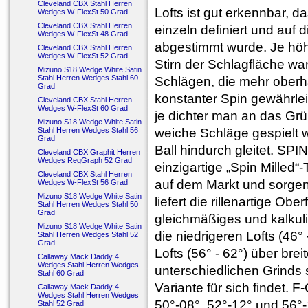
Cleveland CBX Stahl Herren
Lofts ist gut erkennbar, 
Wedges W-FlexSt 50 Grad
Cleveland CBX Stahl Herren
einzeln definiert und auf
Wedges W-FlexSt 48 Grad
abgestimmt wurde. Je höhe
Cleveland CBX Stahl Herren
Wedges W-FlexSt 52 Grad
Stirn der Schlagfläche w
Mizuno S18 Wedge White Satin
Stahl Herren Wedges Stahl 60
Schlägen, die mehr oberha
Grad
konstanter Spin gewährlei
Cleveland CBX Stahl Herren
Wedges W-FlexSt 60 Grad
je dichter man an das Grü
Mizuno S18 Wedge White Satin
Stahl Herren Wedges Stahl 56
weiche Schläge gespielt 
Grad
Ball hindurch gleitet. 
Cleveland CBX Graphit Herren
Wedges RegGraph 52 Grad
einzigartige „Spin Milled
Cleveland CBX Stahl Herren
auf dem Markt und sorgen
Wedges W-FlexSt 56 Grad
Mizuno S18 Wedge White Satin
liefert die rillenartige Ob
Stahl Herren Wedges Stahl 50
Grad
gleichmäßiges und kalkuli
Mizuno S18 Wedge White Satin
die niedrigeren Lofts (46
Stahl Herren Wedges Stahl 52
Grad
Lofts (56° - 62°) über br
Callaway Mack Daddy 4
Wedges Stahl Herren Wedges
unterschiedlichen Grinds s
Stahl 60 Grad
Variante für sich findet. F
Callaway Mack Daddy 4
Wedges Stahl Herren Wedges
50°-08°, 52°-12° und 56°-1
Stahl 52 Grad